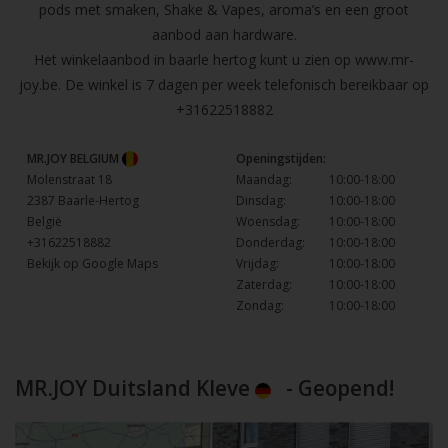
pods met smaken, Shake & Vapes, aroma’s en een groot
aanbod aan hardware.
Het winkelaanbod in baarle hertog kunt u zien op
www.mr-
joy.be
. De winkel is 7 dagen per week telefonisch bereikbaar op
+31622518882
MR.JOY BELGIUM
Openingstijden:
Molenstraat 18
Maandag:
10:00-18:00
2387 Baarle-Hertog
Dinsdag:
10:00-18:00
België
Woensdag:
10:00-18:00
+31622518882
Donderdag:
10:00-18:00
Bekijk op Google Maps
Vrijdag:
10:00-18:00
Zaterdag:
10:00-18:00
Zondag:
10:00-18:00
MR.JOY Duitsland Kleve
- Geopend!