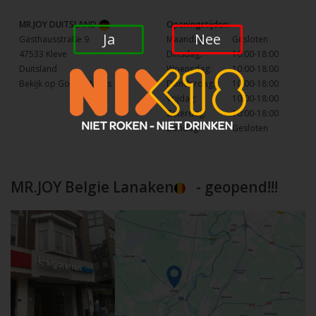
MR.JOY DUITSLAND
Openingstijden:
Ja
Nee
Gasthausstraße 9
Maandag:
Gesloten
47533 Kleve
Dinsdag:
10:00-18:00
Duitsland
Woensdag:
10:00-18:00
Bekijk op Google Maps
Donderdag:
10:00-18:00
Vrijdag:
10:00-18:00
Zaterdag:
10:00-18:00
Zondag:
Gesloten
MR.JOY Belgie Lanaken
- geopend!!!