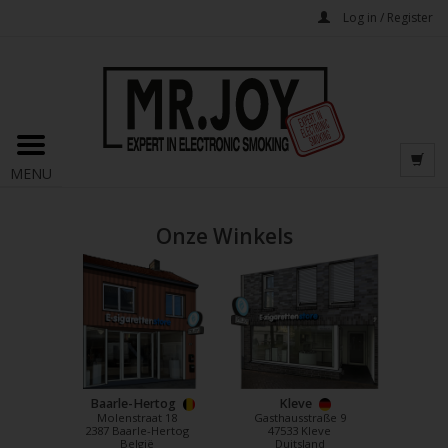
Log in / Register
MENU
Onze Winkels
Baarle-Hertog
Kleve
Molenstraat 18
Gasthausstraße 9
2387 Baarle-Hertog
47533 Kleve
België
Duitsland