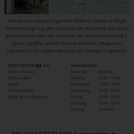
Bezoek onze nieuwe E-sigaretten Winkel in Lanaken in Belgie.
Deze winkel ligt nog geen 5 minuten van Maastricht. Hier kunt u
gewoon terecht voor Alle smaakjes. Het assortiment bestaat E-
liquids, Longfills, Aroma's Base en Boosters, Wegwerp e-
sigaretten en een uitgebreide keuze uit Hardware e-sigaretten.
MR.JOY BELGIUM
B.V
Openingstijden:
Stationsstraat 27
Maandag:
Gesloten
3620 Lanaken
Dinsdag:
10:00 - 18:00
België
Woensdag:
10:00 - 18:00
+31628295953
Donderdag:
10:00 - 18:00
Bekijk op Google Maps
Vrijdag:
10:00 - 18:00
Zaterdag:
10:00 - 18:00
Zondag:
Gesloten