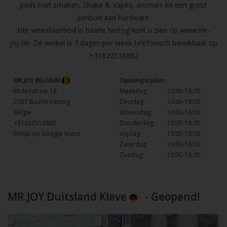
pods met smaken, Shake & Vapes, aroma’s en een groot
aanbod aan hardware.
Het winkelaanbod in baarle hertog kunt u zien op
www.mr-
joy.be
. De winkel is 7 dagen per week telefonisch bereikbaar op
+31622518882
MR.JOY BELGIUM
Openingstijden:
Molenstraat 18
Maandag:
10:00-18:00
2387 Baarle-Hertog
Dinsdag:
10:00-18:00
België
Woensdag:
10:00-18:00
+31622518882
Donderdag:
10:00-18:00
Bekijk op Google Maps
Vrijdag:
10:00-18:00
Zaterdag:
10:00-18:00
Zondag:
10:00-18:00
MR.JOY Duitsland Kleve
- Geopend!