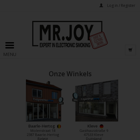
Log in / Register
MENU
Onze Winkels
Baarle-Hertog
Kleve
Molenstraat 18
Gasthausstraße 9
2387 Baarle-Hertog
47533 Kleve
België
Duitsland