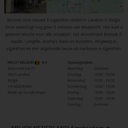
Bezoek onze nieuwe E-sigaretten Winkel in Lanaken in Belgie.
Deze winkel ligt nog geen 5 minuten van Maastricht. Hier kunt u
gewoon terecht voor Alle smaakjes. Het assortiment bestaat E-
liquids, Longfills, Aroma's Base en Boosters, Wegwerp e-
sigaretten en een uitgebreide keuze uit Hardware e-sigaretten.
MR.JOY BELGIUM
B.V
Openingstijden:
Stationsstraat 27
Maandag:
Gesloten
3620 Lanaken
Dinsdag:
10:00 - 18:00
België
Woensdag:
10:00 - 18:00
+31628295953
Donderdag:
10:00 - 18:00
Bekijk op Google Maps
Vrijdag:
10:00 - 18:00
Zaterdag:
10:00 - 18:00
Zondag:
Gesloten