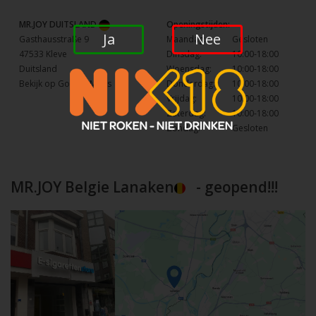
MR.JOY DUITSLAND
Openingstijden:
Ja
Nee
Gasthausstraße 9
Maandag:
Gesloten
47533 Kleve
Dinsdag:
10:00-18:00
Duitsland
Woensdag:
10:00-18:00
Bekijk op Google Maps
Donderdag:
10:00-18:00
Vrijdag:
10:00-18:00
Zaterdag:
10:00-18:00
Zondag:
Gesloten
MR.JOY Belgie Lanaken
- geopend!!!