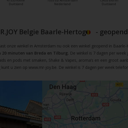
47533 Kleve
1053 EB Amsterdam
12435 Berlin
Duitsland
Nederland
Duitsland
R.JOY Belgie Baarle-Hertog
- geopend!
t onze winkel in Amsterdam nu ook een winkel geopend in Baarle-He
 20 minuten van Breda en Tilburg.
De winkel is 7 dagen per week 
iquids en pods met smaken, Shake & Vapes, aroma’s en een groot aan
 kunt u zien op
www.mr-joy.be
. De winkel is 7 dagen per week telefo