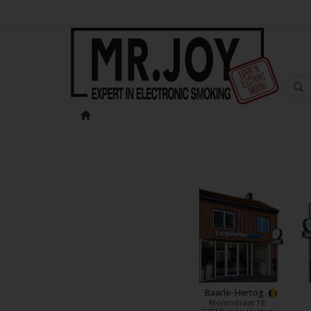
Baarle-Hertog
Molenstraat 18