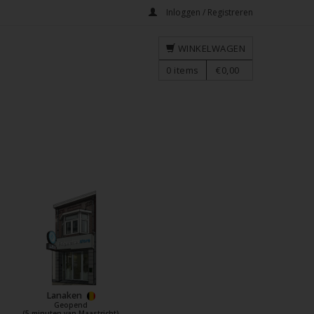
Inloggen / Registreren
WINKELWAGEN
0
items
€0,00
Lanaken
Geopend
(5 minuten van Maastricht)