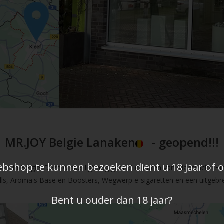
MR.JOY Belgie Lanaken
- geopend!!!
shop te kunnen bezoeken dient u 18 jaar of ou
en in Belgie. Deze winkel ligt nog geen 5 minuten van Maastricht. Hi
fills, Aroma's Base en Boosters, Wegwerp e-sigaretten en een uitgebre
Bent u ouder dan 18 jaar?