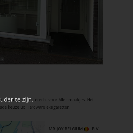
der te zijn.
er kunt u gewoon terecht voor Alle smaakjes. Het
ide keuze uit Hardware e-sigaretten.
MR.JOY BELGIUM
B.V