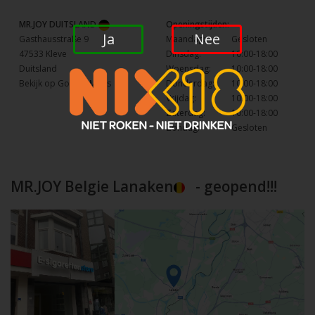
MR.JOY DUITSLAND
Openingstijden:
Ja
Nee
Gasthausstraße 9
Maandag:
Gesloten
47533 Kleve
Dinsdag:
10:00-18:00
Duitsland
Woensdag:
10:00-18:00
Bekijk op Google Maps
Donderdag:
10:00-18:00
Vrijdag:
10:00-18:00
Zaterdag:
10:00-18:00
Zondag:
Gesloten
MR.JOY Belgie Lanaken
- geopend!!!