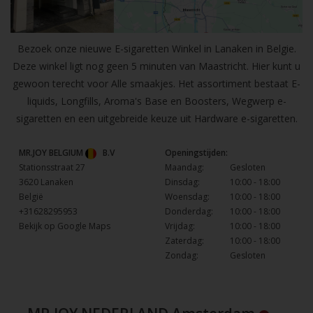
Bezoek onze nieuwe E-sigaretten Winkel in Lanaken in Belgie.
Deze winkel ligt nog geen 5 minuten van Maastricht. Hier kunt u
gewoon terecht voor Alle smaakjes. Het assortiment bestaat E-
liquids, Longfills, Aroma's Base en Boosters, Wegwerp e-
sigaretten en een uitgebreide keuze uit Hardware e-sigaretten.
MR.JOY BELGIUM
B.V
Openingstijden:
Stationsstraat 27
Maandag:
Gesloten
3620 Lanaken
Dinsdag:
10:00 - 18:00
België
Woensdag:
10:00 - 18:00
+31628295953
Donderdag:
10:00 - 18:00
Bekijk op Google Maps
Vrijdag:
10:00 - 18:00
Zaterdag:
10:00 - 18:00
Zondag:
Gesloten