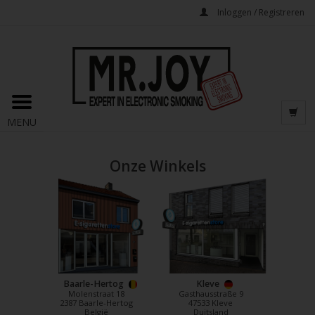
Inloggen / Registreren
MENU
Onze Winkels
Baarle-Hertog
Kleve
Molenstraat 18
Gasthausstraße 9
2387 Baarle-Hertog
47533 Kleve
België
Duitsland