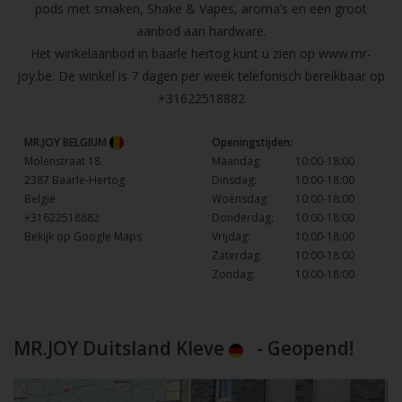
pods met smaken, Shake & Vapes, aroma’s en een groot
aanbod aan hardware.
Het winkelaanbod in baarle hertog kunt u zien op
www.mr-
joy.be
. De winkel is 7 dagen per week telefonisch bereikbaar op
+31622518882
MR.JOY BELGIUM
Openingstijden:
Molenstraat 18
Maandag:
10:00-18:00
2387 Baarle-Hertog
Dinsdag:
10:00-18:00
België
Woensdag:
10:00-18:00
+31622518882
Donderdag:
10:00-18:00
Bekijk op Google Maps
Vrijdag:
10:00-18:00
Zaterdag:
10:00-18:00
Zondag:
10:00-18:00
MR.JOY Duitsland Kleve
- Geopend!