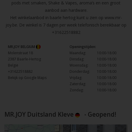
pods met smaken, Shake & Vapes, aroma’s en een groot
aanbod aan hardware.
Het winkelaanbod in baarle hertog kunt u zien op
www.mr-
joy.be
. De winkel is 7 dagen per week telefonisch bereikbaar op
+31622518882
MR.JOY BELGIUM
Openingstijden:
Molenstraat 18
Maandag:
10:00-18:00
2387 Baarle-Hertog
Dinsdag:
10:00-18:00
België
Woensdag:
10:00-18:00
+31622518882
Donderdag:
10:00-18:00
Bekijk op Google Maps
Vrijdag:
10:00-18:00
Zaterdag:
10:00-18:00
Zondag:
10:00-18:00
MR.JOY Duitsland Kleve
- Geopend!