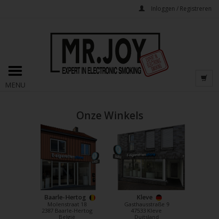
Inloggen / Registreren
MENU
Onze Winkels
Baarle-Hertog
Kleve
Molenstraat 18
Gasthausstraße 9
2387 Baarle-Hertog
47533 Kleve
België
Duitsland