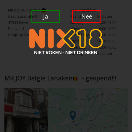
MR.JOY DUITSLAND
Openingstijden:
Ja
Nee
Gasthausstraße 9
Maandag:
Gesloten
47533 Kleve
Dinsdag:
10:00-18:00
Duitsland
Woensdag:
10:00-18:00
Bekijk op Google Maps
Donderdag:
10:00-18:00
Vrijdag:
10:00-18:00
Zaterdag:
10:00-18:00
Zondag:
Gesloten
MR.JOY Belgie Lanaken
- geopend!!!