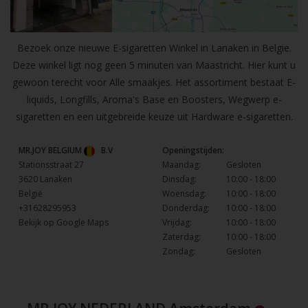
Bezoek onze nieuwe E-sigaretten Winkel in Lanaken in Belgie.
Deze winkel ligt nog geen 5 minuten van Maastricht. Hier kunt u
gewoon terecht voor Alle smaakjes. Het assortiment bestaat E-
liquids, Longfills, Aroma's Base en Boosters, Wegwerp e-
sigaretten en een uitgebreide keuze uit Hardware e-sigaretten.
MR.JOY BELGIUM
B.V
Openingstijden:
Stationsstraat 27
Maandag:
Gesloten
3620 Lanaken
Dinsdag:
10:00 - 18:00
België
Woensdag:
10:00 - 18:00
+31628295953
Donderdag:
10:00 - 18:00
Bekijk op Google Maps
Vrijdag:
10:00 - 18:00
Zaterdag:
10:00 - 18:00
Zondag:
Gesloten