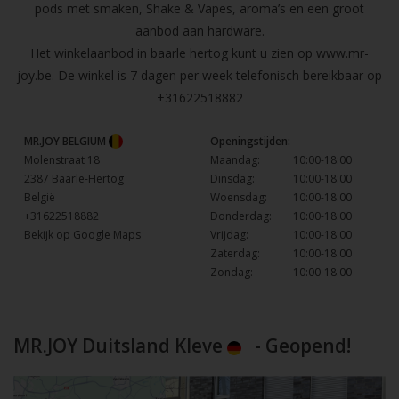
pods met smaken, Shake & Vapes, aroma’s en een groot
aanbod aan hardware.
Het winkelaanbod in baarle hertog kunt u zien op
www.mr-
joy.be
. De winkel is 7 dagen per week telefonisch bereikbaar op
+31622518882
MR.JOY BELGIUM
Openingstijden:
Molenstraat 18
Maandag:
10:00-18:00
2387 Baarle-Hertog
Dinsdag:
10:00-18:00
België
Woensdag:
10:00-18:00
+31622518882
Donderdag:
10:00-18:00
Bekijk op Google Maps
Vrijdag:
10:00-18:00
Zaterdag:
10:00-18:00
Zondag:
10:00-18:00
MR.JOY Duitsland Kleve
- Geopend!