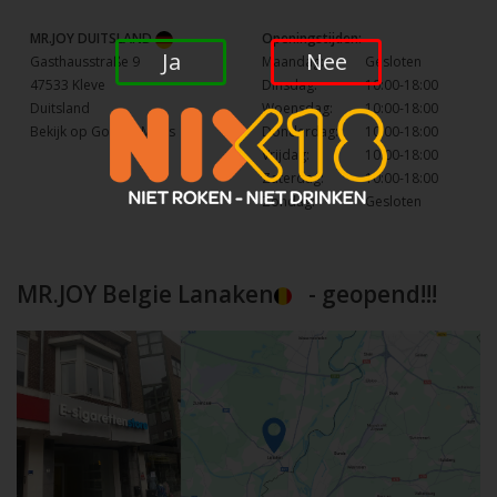
MR.JOY DUITSLAND
Openingstijden:
Ja
Nee
Gasthausstraße 9
Maandag:
Gesloten
47533 Kleve
Dinsdag:
10:00-18:00
Duitsland
Woensdag:
10:00-18:00
Bekijk op Google Maps
Donderdag:
10:00-18:00
Vrijdag:
10:00-18:00
Zaterdag:
10:00-18:00
Zondag:
Gesloten
MR.JOY Belgie Lanaken
- geopend!!!