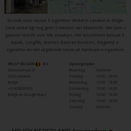
Bezoek onze nieuwe E-sigaretten Winkel in Lanaken in Belgie.
Deze winkel ligt nog geen 5 minuten van Maastricht. Hier kunt u
gewoon terecht voor Alle smaakjes. Het assortiment bestaat E-
liquids, Longfills, Aroma's Base en Boosters, Wegwerp e-
sigaretten en een uitgebreide keuze uit Hardware e-sigaretten.
MR.JOY BELGIUM
B.V
Openingstijden:
Stationsstraat 27
Maandag:
Gesloten
3620 Lanaken
Dinsdag:
10:00 - 18:00
België
Woensdag:
10:00 - 18:00
+31628295953
Donderdag:
10:00 - 18:00
Bekijk op Google Maps
Vrijdag:
10:00 - 18:00
Zaterdag:
10:00 - 18:00
Zondag:
Gesloten