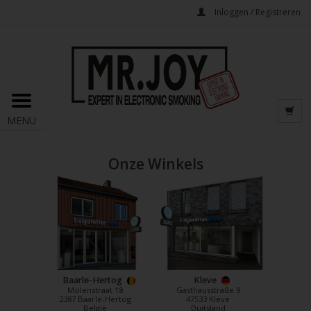
Inloggen / Registreren
MENU
Onze Winkels
Baarle-Hertog
Kleve
Molenstraat 18
Gasthausstraße 9
2387 Baarle-Hertog
47533 Kleve
België
Duitsland