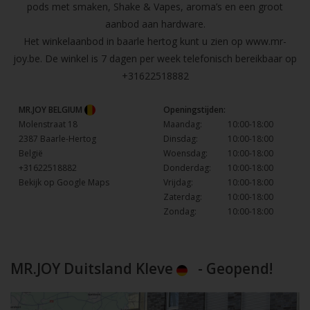
pods met smaken, Shake & Vapes, aroma’s en een groot
aanbod aan hardware.
Het winkelaanbod in baarle hertog kunt u zien op
www.mr-
joy.be
. De winkel is 7 dagen per week telefonisch bereikbaar op
+31622518882
MR.JOY BELGIUM
Openingstijden:
Molenstraat 18
Maandag:
10:00-18:00
2387 Baarle-Hertog
Dinsdag:
10:00-18:00
België
Woensdag:
10:00-18:00
+31622518882
Donderdag:
10:00-18:00
Bekijk op Google Maps
Vrijdag:
10:00-18:00
Zaterdag:
10:00-18:00
Zondag:
10:00-18:00
MR.JOY Duitsland Kleve
- Geopend!