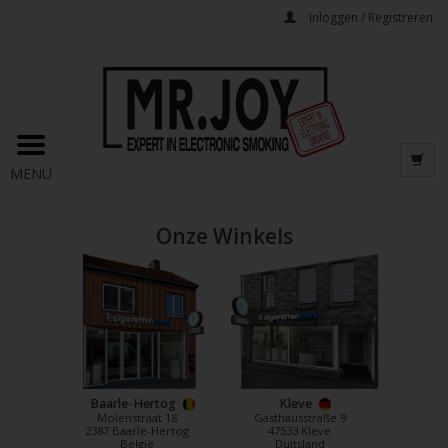
Inloggen / Registreren
MENU
Onze Winkels
Baarle-Hertog
Kleve
Molenstraat 18
Gasthausstraße 9
2387 Baarle-Hertog
47533 Kleve
België
Duitsland