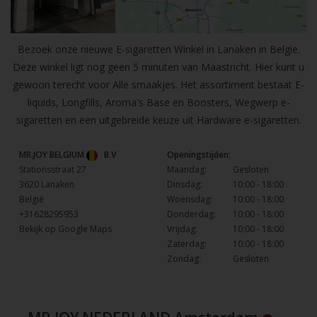
Bezoek onze nieuwe E-sigaretten Winkel in Lanaken in Belgie.
Deze winkel ligt nog geen 5 minuten van Maastricht. Hier kunt u
gewoon terecht voor Alle smaakjes. Het assortiment bestaat E-
liquids, Longfills, Aroma's Base en Boosters, Wegwerp e-
sigaretten en een uitgebreide keuze uit Hardware e-sigaretten.
MR.JOY BELGIUM
B.V
Openingstijden:
Stationsstraat 27
Maandag:
Gesloten
3620 Lanaken
Dinsdag:
10:00 - 18:00
België
Woensdag:
10:00 - 18:00
+31628295953
Donderdag:
10:00 - 18:00
Bekijk op Google Maps
Vrijdag:
10:00 - 18:00
Zaterdag:
10:00 - 18:00
Zondag:
Gesloten