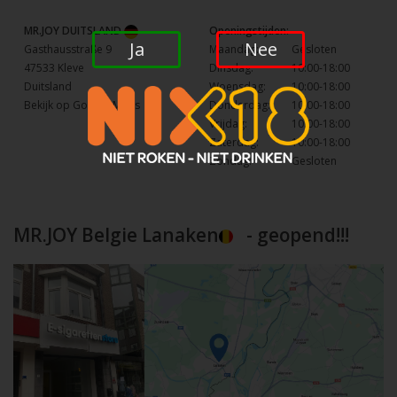
MR.JOY DUITSLAND
Openingstijden:
Ja
Nee
Gasthausstraße 9
Maandag:
Gesloten
47533 Kleve
Dinsdag:
10:00-18:00
Duitsland
Woensdag:
10:00-18:00
Bekijk op Google Maps
Donderdag:
10:00-18:00
Vrijdag:
10:00-18:00
Zaterdag:
10:00-18:00
Zondag:
Gesloten
MR.JOY Belgie Lanaken
- geopend!!!