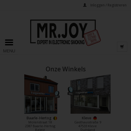
Inloggen / Registreren
MENU
Onze Winkels
Baarle-Hertog
Kleve
Molenstraat 18
Gasthausstraße 9
2387 Baarle-Hertog
47533 Kleve
België
Duitsland