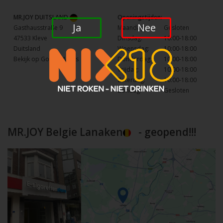
MR.JOY DUITSLAND
Openingstijden:
Ja
Nee
Gasthausstraße 9
Maandag:
Gesloten
47533 Kleve
Dinsdag:
10:00-18:00
Duitsland
Woensdag:
10:00-18:00
Bekijk op Google Maps
Donderdag:
10:00-18:00
Vrijdag:
10:00-18:00
Zaterdag:
10:00-18:00
Zondag:
Gesloten
MR.JOY Belgie Lanaken
- geopend!!!