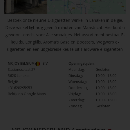
Bezoek onze nieuwe E-sigaretten Winkel in Lanaken in Belgie.
Deze winkel ligt nog geen 5 minuten van Maastricht. Hier kunt u
gewoon terecht voor Alle smaakjes. Het assortiment bestaat E-
liquids, Longfills, Aroma's Base en Boosters, Wegwerp e-
sigaretten en een uitgebreide keuze uit Hardware e-sigaretten.
MR.JOY BELGIUM
B.V
Openingstijden:
Stationsstraat 27
Maandag:
Gesloten
3620 Lanaken
Dinsdag:
10:00 - 18:00
België
Woensdag:
10:00 - 18:00
+31628295953
Donderdag:
10:00 - 18:00
Bekijk op Google Maps
Vrijdag:
10:00 - 18:00
Zaterdag:
10:00 - 18:00
Zondag:
Gesloten