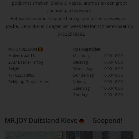
pods met smaken, Shake & Vapes, aroma’s en een groot
aanbod aan hardware.
Het winkelaanbod in baarle hertog kunt u zien op
www.mr-
joy.be
. De winkel is 7 dagen per week telefonisch bereikbaar op
+31622518882
MR.JOY BELGIUM
Openingstijden:
Molenstraat 18
Maandag:
10:00-18:00
2387 Baarle-Hertog
Dinsdag:
10:00-18:00
België
Woensdag:
10:00-18:00
+31622518882
Donderdag:
10:00-18:00
Bekijk op Google Maps
Vrijdag:
10:00-18:00
Zaterdag:
10:00-18:00
Zondag:
10:00-18:00
MR.JOY Duitsland Kleve
- Geopend!