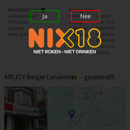
MR.JOY DUITSLAND
Openingstijden:
Ja
Nee
Gasthausstraße 9
Maandag:
Gesloten
47533 Kleve
Dinsdag:
10:00-18:00
Duitsland
Woensdag:
10:00-18:00
Bekijk op Google Maps
Donderdag:
10:00-18:00
Vrijdag:
10:00-18:00
Zaterdag:
10:00-18:00
Zondag:
Gesloten
MR.JOY Belgie Lanaken
- geopend!!!