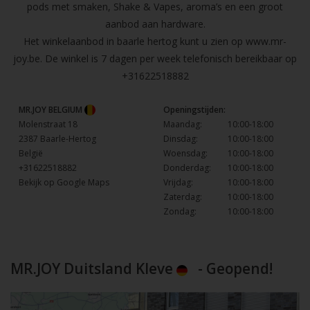
pods met smaken, Shake & Vapes, aroma’s en een groot
aanbod aan hardware.
Het winkelaanbod in baarle hertog kunt u zien op
www.mr-
joy.be
. De winkel is 7 dagen per week telefonisch bereikbaar op
+31622518882
MR.JOY BELGIUM
Openingstijden:
Molenstraat 18
Maandag:
10:00-18:00
2387 Baarle-Hertog
Dinsdag:
10:00-18:00
België
Woensdag:
10:00-18:00
+31622518882
Donderdag:
10:00-18:00
Bekijk op Google Maps
Vrijdag:
10:00-18:00
Zaterdag:
10:00-18:00
Zondag:
10:00-18:00
MR.JOY Duitsland Kleve
- Geopend!