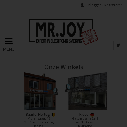
Inloggen / Registreren
MENU
Onze Winkels
Baarle-Hertog
Kleve
Molenstraat 18
Gasthausstraße 9
2387 Baarle-Hertog
47533 Kleve
België
Duitsland