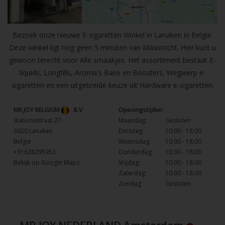
Bezoek onze nieuwe E-sigaretten Winkel in Lanaken in Belgie.
Deze winkel ligt nog geen 5 minuten van Maastricht. Hier kunt u
gewoon terecht voor Alle smaakjes. Het assortiment bestaat E-
liquids, Longfills, Aroma's Base en Boosters, Wegwerp e-
sigaretten en een uitgebreide keuze uit Hardware e-sigaretten.
MR.JOY BELGIUM
B.V
Openingstijden:
Stationsstraat 27
Maandag:
Gesloten
3620 Lanaken
Dinsdag:
10:00 - 18:00
België
Woensdag:
10:00 - 18:00
+31628295953
Donderdag:
10:00 - 18:00
Bekijk op Google Maps
Vrijdag:
10:00 - 18:00
Zaterdag:
10:00 - 18:00
Zondag:
Gesloten