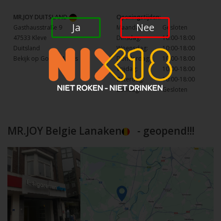
MR.JOY DUITSLAND
Openingstijden:
Ja
Nee
Gasthausstraße 9
Maandag:
Gesloten
47533 Kleve
Dinsdag:
10:00-18:00
Duitsland
Woensdag:
10:00-18:00
Bekijk op Google Maps
Donderdag:
10:00-18:00
Vrijdag:
10:00-18:00
Zaterdag:
10:00-18:00
Zondag:
Gesloten
MR.JOY Belgie Lanaken
- geopend!!!