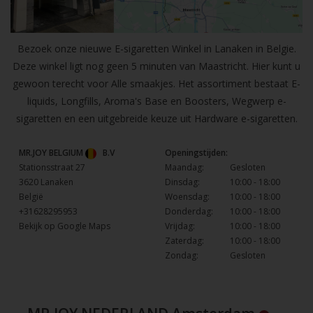
Bezoek onze nieuwe E-sigaretten Winkel in Lanaken in Belgie.
Deze winkel ligt nog geen 5 minuten van Maastricht. Hier kunt u
gewoon terecht voor Alle smaakjes. Het assortiment bestaat E-
liquids, Longfills, Aroma's Base en Boosters, Wegwerp e-
sigaretten en een uitgebreide keuze uit Hardware e-sigaretten.
MR.JOY BELGIUM
B.V
Openingstijden:
Stationsstraat 27
Maandag:
Gesloten
3620 Lanaken
Dinsdag:
10:00 - 18:00
België
Woensdag:
10:00 - 18:00
+31628295953
Donderdag:
10:00 - 18:00
Bekijk op Google Maps
Vrijdag:
10:00 - 18:00
Zaterdag:
10:00 - 18:00
Zondag:
Gesloten