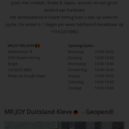
pods met smaken, Shake & Vapes, aroma’s en een groot
aanbod aan hardware.
Het winkelaanbod in baarle hertog kunt u zien op
www.mr-
joy.be
. De winkel is 7 dagen per week telefonisch bereikbaar op
+31622518882
MR.JOY BELGIUM
Openingstijden:
Molenstraat 18
Maandag:
10:00-18:00
2387 Baarle-Hertog
Dinsdag:
10:00-18:00
België
Woensdag:
10:00-18:00
+31622518882
Donderdag:
10:00-18:00
Bekijk op Google Maps
Vrijdag:
10:00-18:00
Zaterdag:
10:00-18:00
Zondag:
10:00-18:00
MR.JOY Duitsland Kleve
- Geopend!