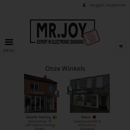
Inloggen / Registreren
MENU
Onze Winkels
Baarle-Hertog
Kleve
Molenstraat 18
Gasthausstraße 9
2387 Baarle-Hertog
47533 Kleve
België
Duitsland