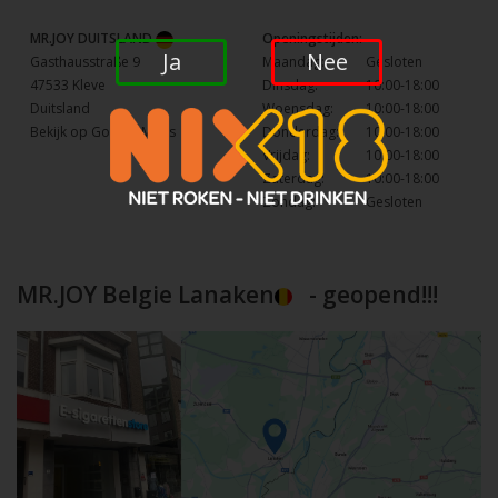
MR.JOY DUITSLAND
Openingstijden:
Ja
Nee
Gasthausstraße 9
Maandag:
Gesloten
47533 Kleve
Dinsdag:
10:00-18:00
Duitsland
Woensdag:
10:00-18:00
Bekijk op Google Maps
Donderdag:
10:00-18:00
Vrijdag:
10:00-18:00
Zaterdag:
10:00-18:00
Zondag:
Gesloten
MR.JOY Belgie Lanaken
- geopend!!!