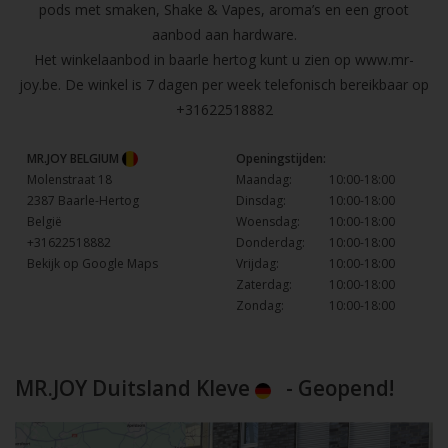
pods met smaken, Shake & Vapes, aroma’s en een groot
aanbod aan hardware.
Het winkelaanbod in baarle hertog kunt u zien op
www.mr-
joy.be
. De winkel is 7 dagen per week telefonisch bereikbaar op
+31622518882
MR.JOY BELGIUM
Openingstijden:
Molenstraat 18
Maandag:
10:00-18:00
2387 Baarle-Hertog
Dinsdag:
10:00-18:00
België
Woensdag:
10:00-18:00
+31622518882
Donderdag:
10:00-18:00
Bekijk op Google Maps
Vrijdag:
10:00-18:00
Zaterdag:
10:00-18:00
Zondag:
10:00-18:00
MR.JOY Duitsland Kleve
- Geopend!