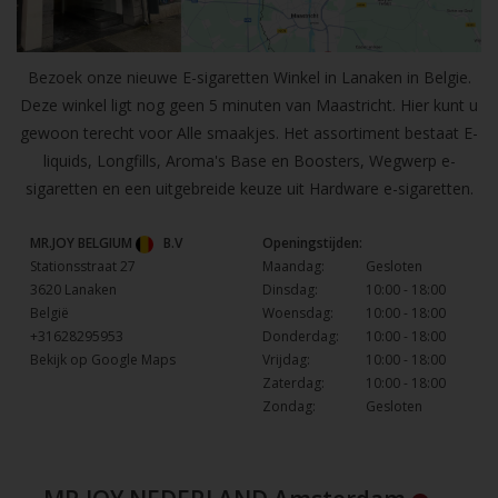
Bezoek onze nieuwe E-sigaretten Winkel in Lanaken in Belgie.
Deze winkel ligt nog geen 5 minuten van Maastricht. Hier kunt u
gewoon terecht voor Alle smaakjes. Het assortiment bestaat E-
liquids, Longfills, Aroma's Base en Boosters, Wegwerp e-
sigaretten en een uitgebreide keuze uit Hardware e-sigaretten.
MR.JOY BELGIUM
B.V
Openingstijden:
Stationsstraat 27
Maandag:
Gesloten
3620 Lanaken
Dinsdag:
10:00 - 18:00
België
Woensdag:
10:00 - 18:00
+31628295953
Donderdag:
10:00 - 18:00
Bekijk op Google Maps
Vrijdag:
10:00 - 18:00
Zaterdag:
10:00 - 18:00
Zondag:
Gesloten