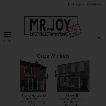
Inloggen / Registreren
MENU
Onze Winkels
Baarle-Hertog
Kleve
Molenstraat 18
Gasthausstraße 9
2387 Baarle-Hertog
47533 Kleve
België
Duitsland