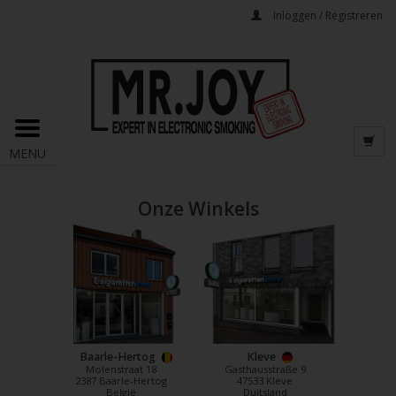
Inloggen / Registreren
MENU
Onze Winkels
Baarle-Hertog
Kleve
Molenstraat 18
Gasthausstraße 9
2387 Baarle-Hertog
47533 Kleve
België
Duitsland