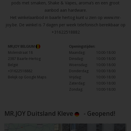
pods met smaken, Shake & Vapes, aroma’s en een groot
aanbod aan hardware.
Het winkelaanbod in baarle hertog kunt u zien op
www.mr-
joy.be
. De winkel is 7 dagen per week telefonisch bereikbaar op
+31622518882
MR.JOY BELGIUM
Openingstijden:
Molenstraat 18
Maandag:
10:00-18:00
2387 Baarle-Hertog
Dinsdag:
10:00-18:00
België
Woensdag:
10:00-18:00
+31622518882
Donderdag:
10:00-18:00
Bekijk op Google Maps
Vrijdag:
10:00-18:00
Zaterdag:
10:00-18:00
Zondag:
10:00-18:00
MR.JOY Duitsland Kleve
- Geopend!