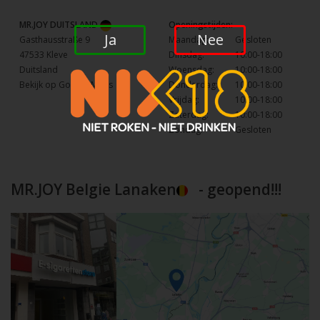
MR.JOY DUITSLAND
Openingstijden:
Ja
Nee
Gasthausstraße 9
Maandag:
Gesloten
47533 Kleve
Dinsdag:
10:00-18:00
Duitsland
Woensdag:
10:00-18:00
Bekijk op Google Maps
Donderdag:
10:00-18:00
Vrijdag:
10:00-18:00
Zaterdag:
10:00-18:00
Zondag:
Gesloten
MR.JOY Belgie Lanaken
- geopend!!!