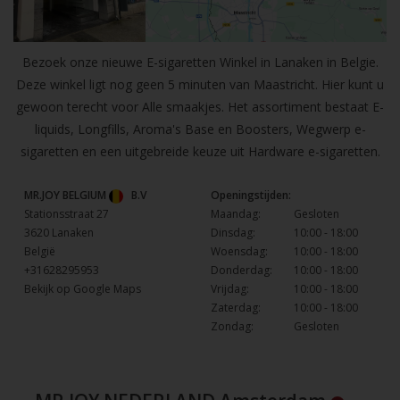
Bezoek onze nieuwe E-sigaretten Winkel in Lanaken in Belgie.
Deze winkel ligt nog geen 5 minuten van Maastricht. Hier kunt u
gewoon terecht voor Alle smaakjes. Het assortiment bestaat E-
liquids, Longfills, Aroma's Base en Boosters, Wegwerp e-
sigaretten en een uitgebreide keuze uit Hardware e-sigaretten.
MR.JOY BELGIUM
B.V
Openingstijden:
Stationsstraat 27
Maandag:
Gesloten
3620 Lanaken
Dinsdag:
10:00 - 18:00
België
Woensdag:
10:00 - 18:00
+31628295953
Donderdag:
10:00 - 18:00
Bekijk op Google Maps
Vrijdag:
10:00 - 18:00
Zaterdag:
10:00 - 18:00
Zondag:
Gesloten