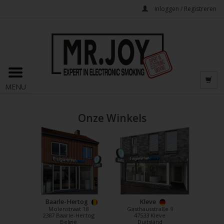
Inloggen / Registreren
MENU
Onze Winkels
Baarle-Hertog
Kleve
Molenstraat 18
Gasthausstraße 9
2387 Baarle-Hertog
47533 Kleve
België
Duitsland