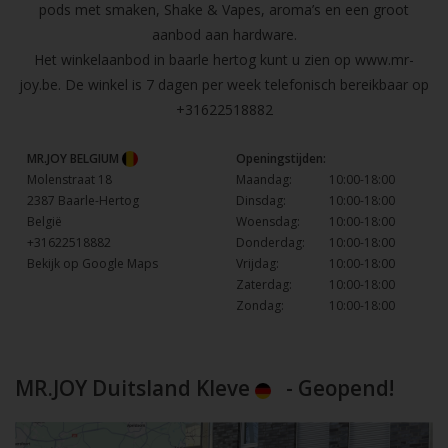
pods met smaken, Shake & Vapes, aroma’s en een groot
aanbod aan hardware.
Het winkelaanbod in baarle hertog kunt u zien op
www.mr-
joy.be
. De winkel is 7 dagen per week telefonisch bereikbaar op
+31622518882
MR.JOY BELGIUM
Openingstijden:
Molenstraat 18
Maandag:
10:00-18:00
2387 Baarle-Hertog
Dinsdag:
10:00-18:00
België
Woensdag:
10:00-18:00
+31622518882
Donderdag:
10:00-18:00
Bekijk op Google Maps
Vrijdag:
10:00-18:00
Zaterdag:
10:00-18:00
Zondag:
10:00-18:00
MR.JOY Duitsland Kleve
- Geopend!