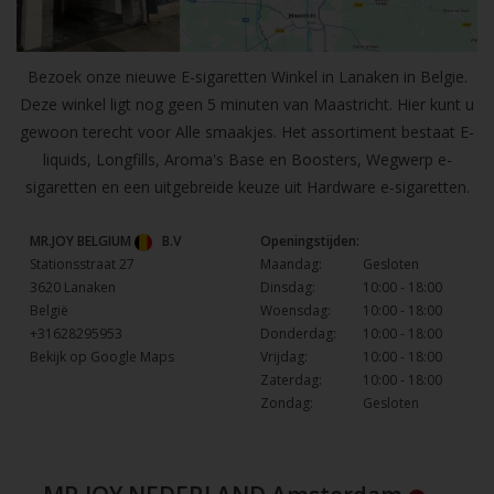
Bezoek onze nieuwe E-sigaretten Winkel in Lanaken in Belgie.
Deze winkel ligt nog geen 5 minuten van Maastricht. Hier kunt u
gewoon terecht voor Alle smaakjes. Het assortiment bestaat E-
liquids, Longfills, Aroma's Base en Boosters, Wegwerp e-
sigaretten en een uitgebreide keuze uit Hardware e-sigaretten.
MR.JOY BELGIUM
B.V
Openingstijden:
Stationsstraat 27
Maandag:
Gesloten
3620 Lanaken
Dinsdag:
10:00 - 18:00
België
Woensdag:
10:00 - 18:00
+31628295953
Donderdag:
10:00 - 18:00
Bekijk op Google Maps
Vrijdag:
10:00 - 18:00
Zaterdag:
10:00 - 18:00
Zondag:
Gesloten