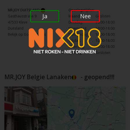
MR.JOY DUITSLAND
Openingstijden:
Ja
Nee
Gasthausstraße 9
Maandag:
Gesloten
47533 Kleve
Dinsdag:
10:00-18:00
Duitsland
Woensdag:
10:00-18:00
Bekijk op Google Maps
Donderdag:
10:00-18:00
Vrijdag:
10:00-18:00
Zaterdag:
10:00-18:00
Zondag:
Gesloten
MR.JOY Belgie Lanaken
- geopend!!!