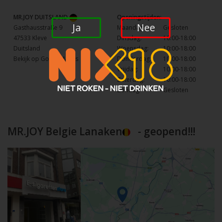
MR.JOY DUITSLAND
Openingstijden:
Ja
Nee
Gasthausstraße 9
Maandag:
Gesloten
47533 Kleve
Dinsdag:
10:00-18:00
Duitsland
Woensdag:
10:00-18:00
Bekijk op Google Maps
Donderdag:
10:00-18:00
Vrijdag:
10:00-18:00
Zaterdag:
10:00-18:00
Zondag:
Gesloten
MR.JOY Belgie Lanaken
- geopend!!!