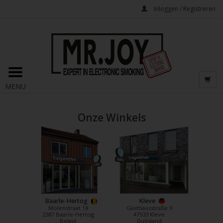
Inloggen / Registreren
MENU
Onze Winkels
Baarle-Hertog
Kleve
Molenstraat 18
Gasthausstraße 9
2387 Baarle-Hertog
47533 Kleve
België
Duitsland