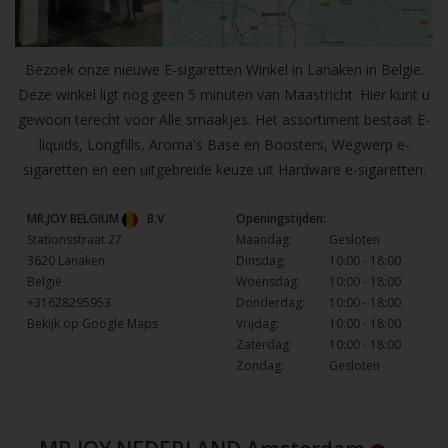
Bezoek onze nieuwe E-sigaretten Winkel in Lanaken in Belgie.
Deze winkel ligt nog geen 5 minuten van Maastricht. Hier kunt u
gewoon terecht voor Alle smaakjes. Het assortiment bestaat E-
liquids, Longfills, Aroma's Base en Boosters, Wegwerp e-
sigaretten en een uitgebreide keuze uit Hardware e-sigaretten.
MR.JOY BELGIUM
B.V
Openingstijden:
Stationsstraat 27
Maandag:
Gesloten
3620 Lanaken
Dinsdag:
10:00 - 18:00
België
Woensdag:
10:00 - 18:00
+31628295953
Donderdag:
10:00 - 18:00
Bekijk op Google Maps
Vrijdag:
10:00 - 18:00
Zaterdag:
10:00 - 18:00
Zondag:
Gesloten