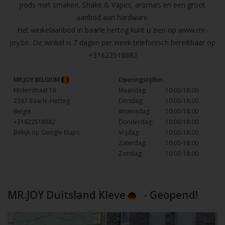
pods met smaken, Shake & Vapes, aroma’s en een groot
aanbod aan hardware.
Het winkelaanbod in baarle hertog kunt u zien op
www.mr-
joy.be
. De winkel is 7 dagen per week telefonisch bereikbaar op
+31622518882
MR.JOY BELGIUM
Openingstijden:
Molenstraat 18
Maandag:
10:00-18:00
2387 Baarle-Hertog
Dinsdag:
10:00-18:00
België
Woensdag:
10:00-18:00
+31622518882
Donderdag:
10:00-18:00
Bekijk op Google Maps
Vrijdag:
10:00-18:00
Zaterdag:
10:00-18:00
Zondag:
10:00-18:00
MR.JOY Duitsland Kleve
- Geopend!