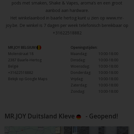
pods met smaken, Shake & Vapes, aroma’s en een groot
aanbod aan hardware.
Het winkelaanbod in baarle hertog kunt u zien op
www.mr-
joy.be
. De winkel is 7 dagen per week telefonisch bereikbaar op
+31622518882
MR.JOY BELGIUM
Openingstijden:
Molenstraat 18
Maandag:
10:00-18:00
2387 Baarle-Hertog
Dinsdag:
10:00-18:00
België
Woensdag:
10:00-18:00
+31622518882
Donderdag:
10:00-18:00
Bekijk op Google Maps
Vrijdag:
10:00-18:00
Zaterdag:
10:00-18:00
Zondag:
10:00-18:00
MR.JOY Duitsland Kleve
- Geopend!