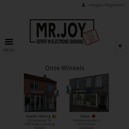
Inloggen / Registreren
MENU
Onze Winkels
Baarle-Hertog
Kleve
Molenstraat 18
Gasthausstraße 9
2387 Baarle-Hertog
47533 Kleve
België
Duitsland