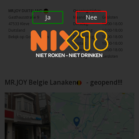
MR.JOY DUITSLAND
Openingstijden:
Ja
Nee
Gasthausstraße 9
Maandag:
Gesloten
47533 Kleve
Dinsdag:
10:00-18:00
Duitsland
Woensdag:
10:00-18:00
Bekijk op Google Maps
Donderdag:
10:00-18:00
Vrijdag:
10:00-18:00
Zaterdag:
10:00-18:00
Zondag:
Gesloten
MR.JOY Belgie Lanaken
- geopend!!!