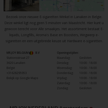
Bezoek onze nieuwe E-sigaretten Winkel in Lanaken in Belgie.
Deze winkel ligt nog geen 5 minuten van Maastricht. Hier kunt u
gewoon terecht voor Alle smaakjes. Het assortiment bestaat E-
liquids, Longfills, Aroma's Base en Boosters, Wegwerp e-
sigaretten en een uitgebreide keuze uit Hardware e-sigaretten.
MR.JOY BELGIUM
B.V
Openingstijden:
Stationsstraat 27
Maandag:
Gesloten
3620 Lanaken
Dinsdag:
10:00 - 18:00
België
Woensdag:
10:00 - 18:00
+31628295953
Donderdag:
10:00 - 18:00
Bekijk op Google Maps
Vrijdag:
10:00 - 18:00
Zaterdag:
10:00 - 18:00
Zondag:
Gesloten