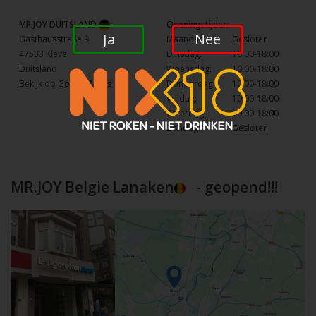
MR.JOY DUITSLAND
Openingstijden:
Ja
Nee
Gasthausstraße 9
Maandag:
Gesloten
47533 Kleve
Dinsdag:
10:00-18:00
Duitsland
Woensdag:
10:00-18:00
Bekijk op Google Maps
Donderdag:
10:00-18:00
Vrijdag:
10:00-18:00
Zaterdag:
10:00-18:00
Zondag:
Gesloten
MR.JOY Belgie Lanaken
- geopend!!!