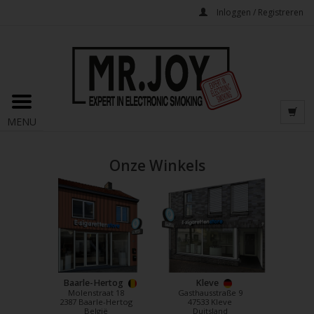
Inloggen / Registreren
MENU
Onze Winkels
Baarle-Hertog
Kleve
Molenstraat 18
Gasthausstraße 9
2387 Baarle-Hertog
47533 Kleve
België
Duitsland