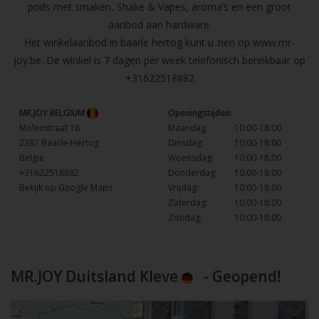
pods met smaken, Shake & Vapes, aroma’s en een groot
aanbod aan hardware.
Het winkelaanbod in baarle hertog kunt u zien op
www.mr-
joy.be
. De winkel is 7 dagen per week telefonisch bereikbaar op
+31622518882
MR.JOY BELGIUM
Openingstijden:
Molenstraat 18
Maandag:
10:00-18:00
2387 Baarle-Hertog
Dinsdag:
10:00-18:00
België
Woensdag:
10:00-18:00
+31622518882
Donderdag:
10:00-18:00
Bekijk op Google Maps
Vrijdag:
10:00-18:00
Zaterdag:
10:00-18:00
Zondag:
10:00-18:00
MR.JOY Duitsland Kleve
- Geopend!