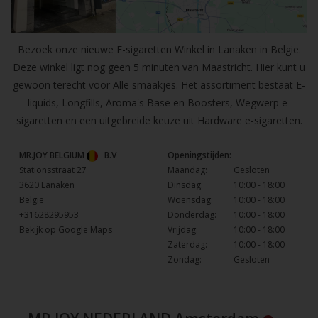
Bezoek onze nieuwe E-sigaretten Winkel in Lanaken in Belgie.
Deze winkel ligt nog geen 5 minuten van Maastricht. Hier kunt u
gewoon terecht voor Alle smaakjes. Het assortiment bestaat E-
liquids, Longfills, Aroma's Base en Boosters, Wegwerp e-
sigaretten en een uitgebreide keuze uit Hardware e-sigaretten.
MR.JOY BELGIUM
B.V
Openingstijden:
Stationsstraat 27
Maandag:
Gesloten
3620 Lanaken
Dinsdag:
10:00 - 18:00
België
Woensdag:
10:00 - 18:00
+31628295953
Donderdag:
10:00 - 18:00
Bekijk op Google Maps
Vrijdag:
10:00 - 18:00
Zaterdag:
10:00 - 18:00
Zondag:
Gesloten