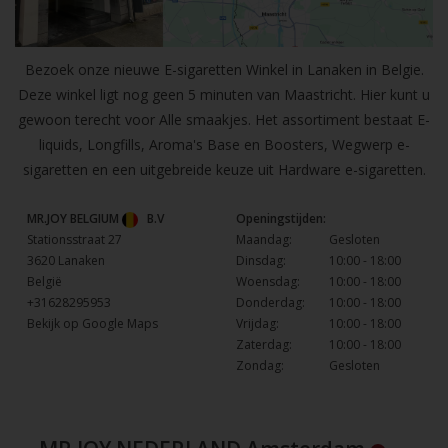
Bezoek onze nieuwe E-sigaretten Winkel in Lanaken in Belgie.
Deze winkel ligt nog geen 5 minuten van Maastricht. Hier kunt u
gewoon terecht voor Alle smaakjes. Het assortiment bestaat E-
liquids, Longfills, Aroma's Base en Boosters, Wegwerp e-
sigaretten en een uitgebreide keuze uit Hardware e-sigaretten.
MR.JOY BELGIUM
B.V
Openingstijden:
Stationsstraat 27
Maandag:
Gesloten
3620 Lanaken
Dinsdag:
10:00 - 18:00
België
Woensdag:
10:00 - 18:00
+31628295953
Donderdag:
10:00 - 18:00
Bekijk op Google Maps
Vrijdag:
10:00 - 18:00
Zaterdag:
10:00 - 18:00
Zondag:
Gesloten