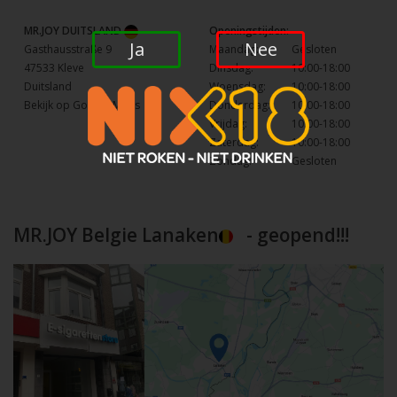
MR.JOY DUITSLAND
Openingstijden:
Ja
Nee
Gasthausstraße 9
Maandag:
Gesloten
47533 Kleve
Dinsdag:
10:00-18:00
Duitsland
Woensdag:
10:00-18:00
Bekijk op Google Maps
Donderdag:
10:00-18:00
Vrijdag:
10:00-18:00
Zaterdag:
10:00-18:00
Zondag:
Gesloten
MR.JOY Belgie Lanaken
- geopend!!!