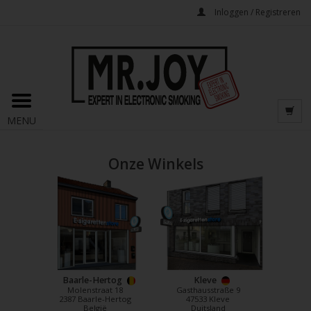
Inloggen / Registreren
MENU
Onze Winkels
Baarle-Hertog
Kleve
Molenstraat 18
Gasthausstraße 9
2387 Baarle-Hertog
47533 Kleve
België
Duitsland