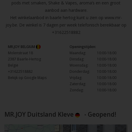
pods met smaken, Shake & Vapes, aroma’s en een groot
aanbod aan hardware.
Het winkelaanbod in baarle hertog kunt u zien op
www.mr-
joy.be
. De winkel is 7 dagen per week telefonisch bereikbaar op
+31622518882
MR.JOY BELGIUM
Openingstijden:
Molenstraat 18
Maandag:
10:00-18:00
2387 Baarle-Hertog
Dinsdag:
10:00-18:00
België
Woensdag:
10:00-18:00
+31622518882
Donderdag:
10:00-18:00
Bekijk op Google Maps
Vrijdag:
10:00-18:00
Zaterdag:
10:00-18:00
Zondag:
10:00-18:00
MR.JOY Duitsland Kleve
- Geopend!