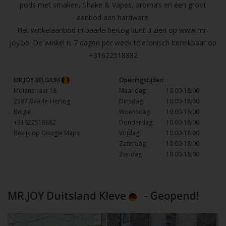
pods met smaken, Shake & Vapes, aroma’s en een groot
aanbod aan hardware.
Het winkelaanbod in baarle hertog kunt u zien op
www.mr-
joy.be
. De winkel is 7 dagen per week telefonisch bereikbaar op
+31622518882
MR.JOY BELGIUM
Openingstijden:
Molenstraat 18
Maandag:
10:00-18:00
2387 Baarle-Hertog
Dinsdag:
10:00-18:00
België
Woensdag:
10:00-18:00
+31622518882
Donderdag:
10:00-18:00
Bekijk op Google Maps
Vrijdag:
10:00-18:00
Zaterdag:
10:00-18:00
Zondag:
10:00-18:00
MR.JOY Duitsland Kleve
- Geopend!