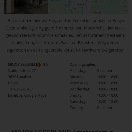
Bezoek onze nieuwe E-sigaretten Winkel in Lanaken in Belgie.
Deze winkel ligt nog geen 5 minuten van Maastricht. Hier kunt u
gewoon terecht voor Alle smaakjes. Het assortiment bestaat E-
liquids, Longfills, Aroma's Base en Boosters, Wegwerp e-
sigaretten en een uitgebreide keuze uit Hardware e-sigaretten.
MR.JOY BELGIUM
B.V
Openingstijden:
Stationsstraat 27
Maandag:
Gesloten
3620 Lanaken
Dinsdag:
10:00 - 18:00
België
Woensdag:
10:00 - 18:00
+31628295953
Donderdag:
10:00 - 18:00
Bekijk op Google Maps
Vrijdag:
10:00 - 18:00
Zaterdag:
10:00 - 18:00
Zondag:
Gesloten