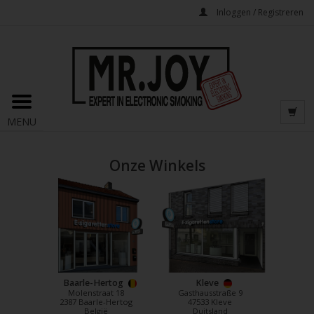
Inloggen / Registreren
MENU
Onze Winkels
Baarle-Hertog
Kleve
Molenstraat 18
Gasthausstraße 9
2387 Baarle-Hertog
47533 Kleve
België
Duitsland