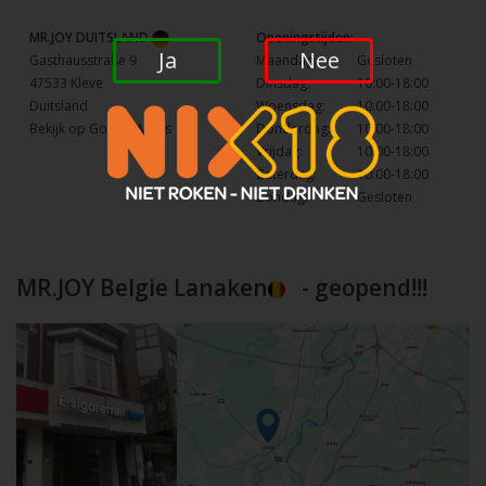
MR.JOY DUITSLAND
Openingstijden:
Ja
Nee
Gasthausstraße 9
Maandag:
Gesloten
47533 Kleve
Dinsdag:
10:00-18:00
Duitsland
Woensdag:
10:00-18:00
Bekijk op Google Maps
Donderdag:
10:00-18:00
Vrijdag:
10:00-18:00
Zaterdag:
10:00-18:00
Zondag:
Gesloten
MR.JOY Belgie Lanaken
- geopend!!!