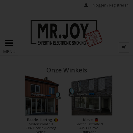
Inloggen / Registreren
MENU
Onze Winkels
Baarle-Hertog
Kleve
Molenstraat 18
Gasthausstraße 9
2387 Baarle-Hertog
47533 Kleve
België
Duitsland