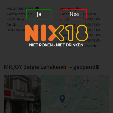
MR.JOY DUITSLAND
Openingstijden:
Ja
Nee
Gasthausstraße 9
Maandag:
Gesloten
47533 Kleve
Dinsdag:
10:00-18:00
Duitsland
Woensdag:
10:00-18:00
Bekijk op Google Maps
Donderdag:
10:00-18:00
Vrijdag:
10:00-18:00
Zaterdag:
10:00-18:00
Zondag:
Gesloten
MR.JOY Belgie Lanaken
- geopend!!!