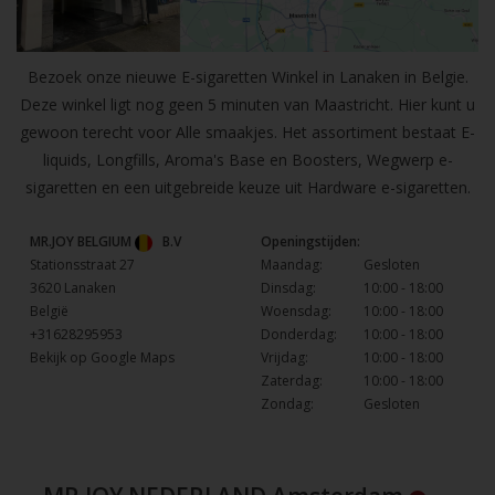
Bezoek onze nieuwe E-sigaretten Winkel in Lanaken in Belgie.
Deze winkel ligt nog geen 5 minuten van Maastricht. Hier kunt u
gewoon terecht voor Alle smaakjes. Het assortiment bestaat E-
liquids, Longfills, Aroma's Base en Boosters, Wegwerp e-
sigaretten en een uitgebreide keuze uit Hardware e-sigaretten.
MR.JOY BELGIUM
B.V
Openingstijden:
Stationsstraat 27
Maandag:
Gesloten
3620 Lanaken
Dinsdag:
10:00 - 18:00
België
Woensdag:
10:00 - 18:00
+31628295953
Donderdag:
10:00 - 18:00
Bekijk op Google Maps
Vrijdag:
10:00 - 18:00
Zaterdag:
10:00 - 18:00
Zondag:
Gesloten