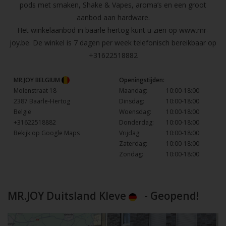
pods met smaken, Shake & Vapes, aroma’s en een groot
aanbod aan hardware.
Het winkelaanbod in baarle hertog kunt u zien op
www.mr-
joy.be
. De winkel is 7 dagen per week telefonisch bereikbaar op
+31622518882
MR.JOY BELGIUM
Openingstijden:
Molenstraat 18
Maandag:
10:00-18:00
2387 Baarle-Hertog
Dinsdag:
10:00-18:00
België
Woensdag:
10:00-18:00
+31622518882
Donderdag:
10:00-18:00
Bekijk op Google Maps
Vrijdag:
10:00-18:00
Zaterdag:
10:00-18:00
Zondag:
10:00-18:00
MR.JOY Duitsland Kleve
- Geopend!