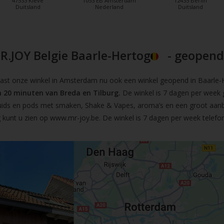
47533 Kleve
1053 EB Amsterdam
12435 Berlin
Duitsland
Nederland
Duitsland
R.JOY Belgie Baarle-Hertog
- geopend!
t onze winkel in Amsterdam nu ook een winkel geopend in Baarle-He
 20 minuten van Breda en Tilburg.
De winkel is 7 dagen per week 
iquids en pods met smaken, Shake & Vapes, aroma’s en een groot aan
 kunt u zien op
www.mr-joy.be
. De winkel is 7 dagen per week telefo