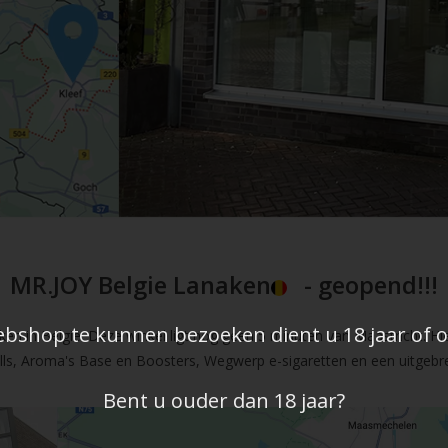
MR.JOY Belgie Lanaken
- geopend!!!
shop te kunnen bezoeken dient u 18 jaar of ou
en in Belgie. Deze winkel ligt nog geen 5 minuten van Maastricht. Hi
fills, Aroma's Base en Boosters, Wegwerp e-sigaretten en een uitgebre
Bent u ouder dan 18 jaar?