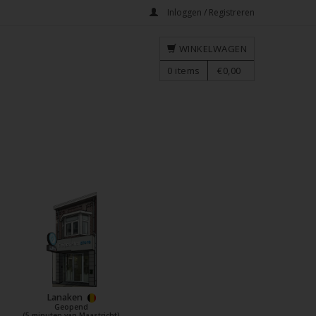
Inloggen / Registreren
WINKELWAGEN
0
items
€0,00
Lanaken
Geopend
(5 minuten van Maastricht)