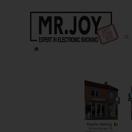
Baarle-Hertog
Molenstraat 18