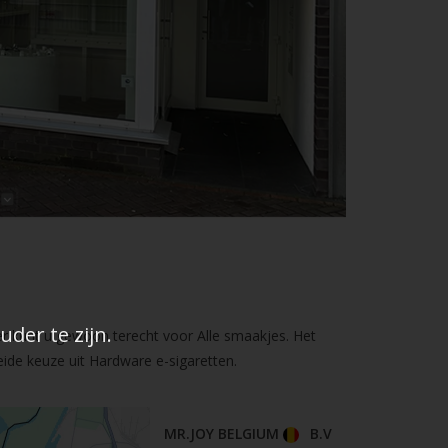
der te zijn.
er kunt u gewoon terecht voor Alle smaakjes. Het
ide keuze uit Hardware e-sigaretten.
MR.JOY BELGIUM
B.V