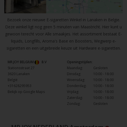
Bezoek onze nieuwe E-sigaretten Winkel in Lanaken in Belgie.
Deze winkel ligt nog geen 5 minuten van Maastricht. Hier kunt u
gewoon terecht voor Alle smaakjes. Het assortiment bestaat E-
liquids, Longfills, Aroma's Base en Boosters, Wegwerp e-
sigaretten en een uitgebreide keuze uit Hardware e-sigaretten.
MR.JOY BELGIUM
B.V
Openingstijden:
Stationsstraat 27
Maandag:
Gesloten
3620 Lanaken
Dinsdag:
10:00 - 18:00
België
Woensdag:
10:00 - 18:00
+31628295953
Donderdag:
10:00 - 18:00
Bekijk op Google Maps
Vrijdag:
10:00 - 18:00
Zaterdag:
10:00 - 18:00
Zondag:
Gesloten