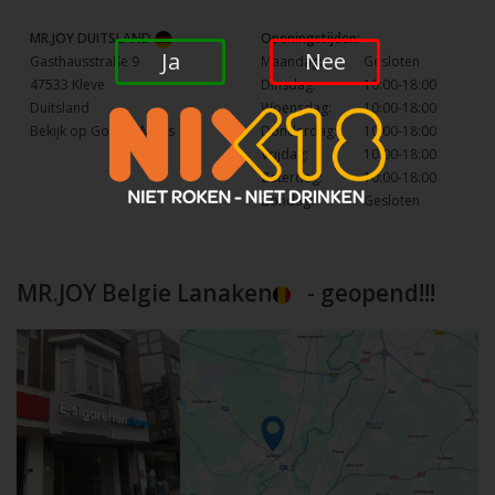
MR.JOY DUITSLAND
Openingstijden:
Ja
Nee
Gasthausstraße 9
Maandag:
Gesloten
47533 Kleve
Dinsdag:
10:00-18:00
Duitsland
Woensdag:
10:00-18:00
Bekijk op Google Maps
Donderdag:
10:00-18:00
Vrijdag:
10:00-18:00
Zaterdag:
10:00-18:00
Zondag:
Gesloten
MR.JOY Belgie Lanaken
- geopend!!!