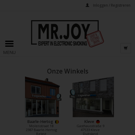
Inloggen / Registreren
MENU
Onze Winkels
Baarle-Hertog
Kleve
Molenstraat 18
Gasthausstraße 9
2387 Baarle-Hertog
47533 Kleve
België
Duitsland