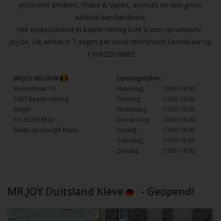
pods met smaken, Shake & Vapes, aroma’s en een groot
aanbod aan hardware.
Het winkelaanbod in baarle hertog kunt u zien op
www.mr-
joy.be
. De winkel is 7 dagen per week telefonisch bereikbaar op
+31622518882
MR.JOY BELGIUM
Openingstijden:
Molenstraat 18
Maandag:
10:00-18:00
2387 Baarle-Hertog
Dinsdag:
10:00-18:00
België
Woensdag:
10:00-18:00
+31622518882
Donderdag:
10:00-18:00
Bekijk op Google Maps
Vrijdag:
10:00-18:00
Zaterdag:
10:00-18:00
Zondag:
10:00-18:00
MR.JOY Duitsland Kleve
- Geopend!