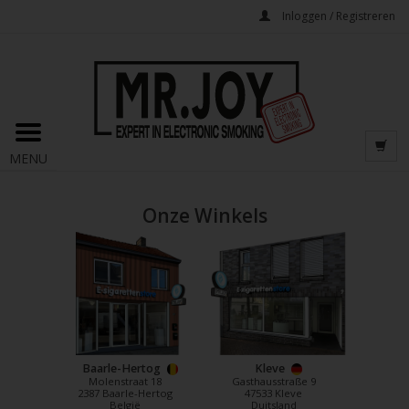
Inloggen / Registreren
MENU
Onze Winkels
Baarle-Hertog
Kleve
Molenstraat 18
Gasthausstraße 9
2387 Baarle-Hertog
47533 Kleve
België
Duitsland