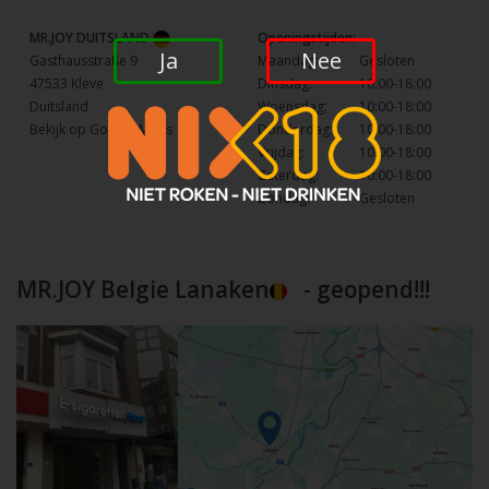
MR.JOY DUITSLAND
Openingstijden:
Ja
Nee
Gasthausstraße 9
Maandag:
Gesloten
47533 Kleve
Dinsdag:
10:00-18:00
Duitsland
Woensdag:
10:00-18:00
Bekijk op Google Maps
Donderdag:
10:00-18:00
Vrijdag:
10:00-18:00
Zaterdag:
10:00-18:00
Zondag:
Gesloten
MR.JOY Belgie Lanaken
- geopend!!!