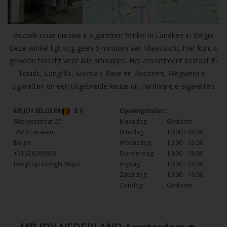
Bezoek onze nieuwe E-sigaretten Winkel in Lanaken in Belgie.
Deze winkel ligt nog geen 5 minuten van Maastricht. Hier kunt u
gewoon terecht voor Alle smaakjes. Het assortiment bestaat E-
liquids, Longfills, Aroma's Base en Boosters, Wegwerp e-
sigaretten en een uitgebreide keuze uit Hardware e-sigaretten.
MR.JOY BELGIUM
B.V
Openingstijden:
Stationsstraat 27
Maandag:
Gesloten
3620 Lanaken
Dinsdag:
10:00 - 18:00
België
Woensdag:
10:00 - 18:00
+31628295953
Donderdag:
10:00 - 18:00
Bekijk op Google Maps
Vrijdag:
10:00 - 18:00
Zaterdag:
10:00 - 18:00
Zondag:
Gesloten