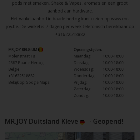
pods met smaken, Shake & Vapes, aroma’s en een groot
aanbod aan hardware.
Het winkelaanbod in baarle hertog kunt u zien op
www.mr-
joy.be
. De winkel is 7 dagen per week telefonisch bereikbaar op
+31622518882
MR.JOY BELGIUM
Openingstijden:
Molenstraat 18
Maandag:
10:00-18:00
2387 Baarle-Hertog
Dinsdag:
10:00-18:00
België
Woensdag:
10:00-18:00
+31622518882
Donderdag:
10:00-18:00
Bekijk op Google Maps
Vrijdag:
10:00-18:00
Zaterdag:
10:00-18:00
Zondag:
10:00-18:00
MR.JOY Duitsland Kleve
- Geopend!