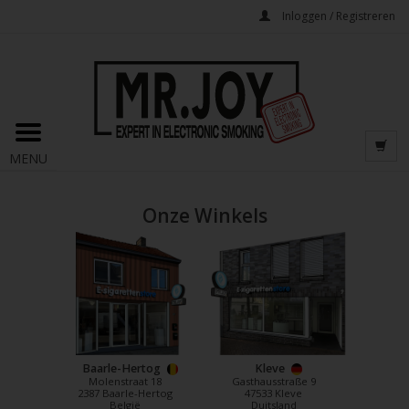
Inloggen / Registreren
MENU
Onze Winkels
Baarle-Hertog
Kleve
Molenstraat 18
Gasthausstraße 9
2387 Baarle-Hertog
47533 Kleve
België
Duitsland