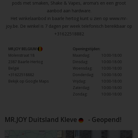
pods met smaken, Shake & Vapes, aroma’s en een groot
aanbod aan hardware.
Het winkelaanbod in baarle hertog kunt u zien op
www.mr-
joy.be
. De winkel is 7 dagen per week telefonisch bereikbaar op
+31622518882
MR.JOY BELGIUM
Openingstijden:
Molenstraat 18
Maandag:
10:00-18:00
2387 Baarle-Hertog
Dinsdag:
10:00-18:00
België
Woensdag:
10:00-18:00
+31622518882
Donderdag:
10:00-18:00
Bekijk op Google Maps
Vrijdag:
10:00-18:00
Zaterdag:
10:00-18:00
Zondag:
10:00-18:00
MR.JOY Duitsland Kleve
- Geopend!