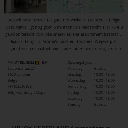
Bezoek onze nieuwe E-sigaretten Winkel in Lanaken in Belgie.
Deze winkel ligt nog geen 5 minuten van Maastricht. Hier kunt u
gewoon terecht voor Alle smaakjes. Het assortiment bestaat E-
liquids, Longfills, Aroma's Base en Boosters, Wegwerp e-
sigaretten en een uitgebreide keuze uit Hardware e-sigaretten.
MR.JOY BELGIUM
B.V
Openingstijden:
Stationsstraat 27
Maandag:
Gesloten
3620 Lanaken
Dinsdag:
10:00 - 18:00
België
Woensdag:
10:00 - 18:00
+31628295953
Donderdag:
10:00 - 18:00
Bekijk op Google Maps
Vrijdag:
10:00 - 18:00
Zaterdag:
10:00 - 18:00
Zondag:
Gesloten