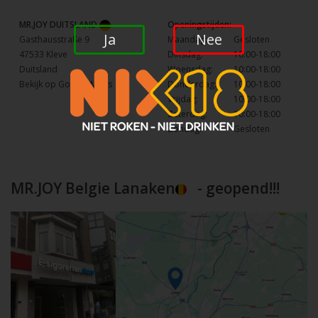
MR.JOY DUITSLAND
Openingstijden:
Ja
Nee
Gasthausstraße 9
Maandag:
Gesloten
47533 Kleve
Dinsdag:
10:00-18:00
Duitsland
Woensdag:
10:00-18:00
Bekijk op Google Maps
Donderdag:
10:00-18:00
Vrijdag:
10:00-18:00
Zaterdag:
10:00-18:00
Zondag:
Gesloten
MR.JOY Belgie Lanaken
- geopend!!!