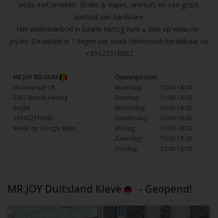
pods met smaken, Shake & Vapes, aroma’s en een groot
aanbod aan hardware.
Het winkelaanbod in baarle hertog kunt u zien op
www.mr-
joy.be
. De winkel is 7 dagen per week telefonisch bereikbaar op
+31622518882
MR.JOY BELGIUM
Openingstijden:
Molenstraat 18
Maandag:
10:00-18:00
2387 Baarle-Hertog
Dinsdag:
10:00-18:00
België
Woensdag:
10:00-18:00
+31622518882
Donderdag:
10:00-18:00
Bekijk op Google Maps
Vrijdag:
10:00-18:00
Zaterdag:
10:00-18:00
Zondag:
10:00-18:00
MR.JOY Duitsland Kleve
- Geopend!