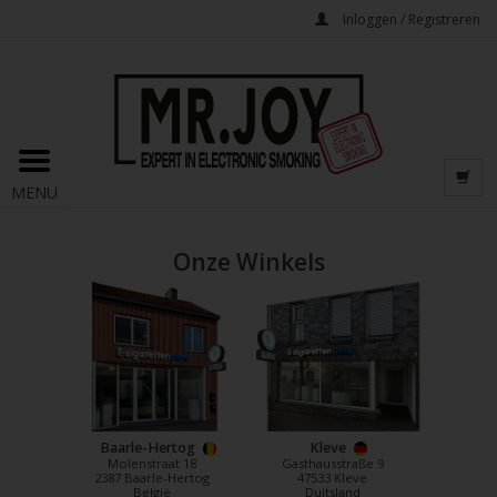
Inloggen / Registreren
MENU
Onze Winkels
Baarle-Hertog
Kleve
Molenstraat 18
Gasthausstraße 9
2387 Baarle-Hertog
47533 Kleve
België
Duitsland