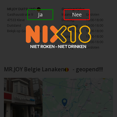
MR.JOY DUITSLAND
Openingstijden:
Ja
Nee
Gasthausstraße 9
Maandag:
Gesloten
47533 Kleve
Dinsdag:
10:00-18:00
Duitsland
Woensdag:
10:00-18:00
Bekijk op Google Maps
Donderdag:
10:00-18:00
Vrijdag:
10:00-18:00
Zaterdag:
10:00-18:00
Zondag:
Gesloten
MR.JOY Belgie Lanaken
- geopend!!!