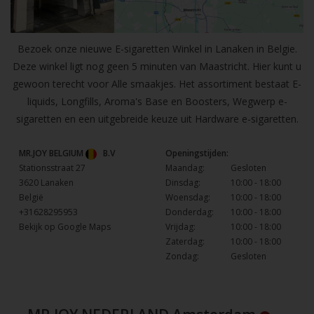
Bezoek onze nieuwe E-sigaretten Winkel in Lanaken in Belgie.
Deze winkel ligt nog geen 5 minuten van Maastricht. Hier kunt u
gewoon terecht voor Alle smaakjes. Het assortiment bestaat E-
liquids, Longfills, Aroma's Base en Boosters, Wegwerp e-
sigaretten en een uitgebreide keuze uit Hardware e-sigaretten.
MR.JOY BELGIUM
B.V
Openingstijden:
Stationsstraat 27
Maandag:
Gesloten
3620 Lanaken
Dinsdag:
10:00 - 18:00
België
Woensdag:
10:00 - 18:00
+31628295953
Donderdag:
10:00 - 18:00
Bekijk op Google Maps
Vrijdag:
10:00 - 18:00
Zaterdag:
10:00 - 18:00
Zondag:
Gesloten