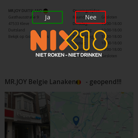
MR.JOY DUITSLAND
Openingstijden:
Ja
Nee
Gasthausstraße 9
Maandag:
Gesloten
47533 Kleve
Dinsdag:
10:00-18:00
Duitsland
Woensdag:
10:00-18:00
Bekijk op Google Maps
Donderdag:
10:00-18:00
Vrijdag:
10:00-18:00
Zaterdag:
10:00-18:00
Zondag:
Gesloten
MR.JOY Belgie Lanaken
- geopend!!!