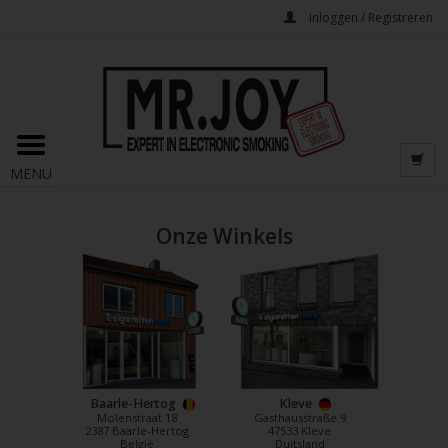
Inloggen / Registreren
MENU
Onze Winkels
Baarle-Hertog
Kleve
Molenstraat 18
Gasthausstraße 9
2387 Baarle-Hertog
47533 Kleve
België
Duitsland