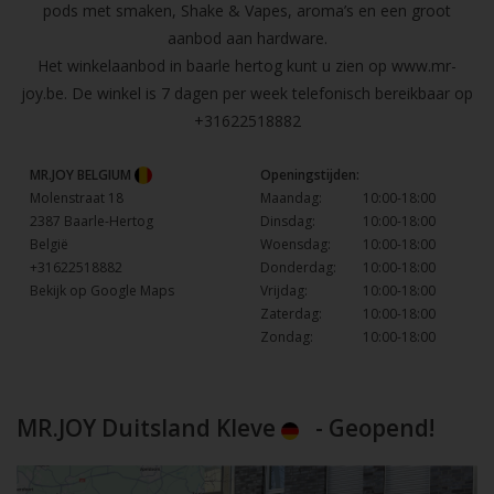
pods met smaken, Shake & Vapes, aroma’s en een groot
aanbod aan hardware.
Het winkelaanbod in baarle hertog kunt u zien op
www.mr-
joy.be
. De winkel is 7 dagen per week telefonisch bereikbaar op
+31622518882
MR.JOY BELGIUM
Openingstijden:
Molenstraat 18
Maandag:
10:00-18:00
2387 Baarle-Hertog
Dinsdag:
10:00-18:00
België
Woensdag:
10:00-18:00
+31622518882
Donderdag:
10:00-18:00
Bekijk op Google Maps
Vrijdag:
10:00-18:00
Zaterdag:
10:00-18:00
Zondag:
10:00-18:00
MR.JOY Duitsland Kleve
- Geopend!