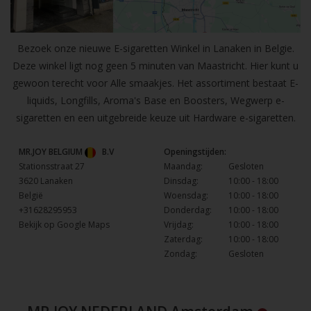
Bezoek onze nieuwe E-sigaretten Winkel in Lanaken in Belgie.
Deze winkel ligt nog geen 5 minuten van Maastricht. Hier kunt u
gewoon terecht voor Alle smaakjes. Het assortiment bestaat E-
liquids, Longfills, Aroma's Base en Boosters, Wegwerp e-
sigaretten en een uitgebreide keuze uit Hardware e-sigaretten.
MR.JOY BELGIUM
B.V
Openingstijden:
Stationsstraat 27
Maandag:
Gesloten
3620 Lanaken
Dinsdag:
10:00 - 18:00
België
Woensdag:
10:00 - 18:00
+31628295953
Donderdag:
10:00 - 18:00
Bekijk op Google Maps
Vrijdag:
10:00 - 18:00
Zaterdag:
10:00 - 18:00
Zondag:
Gesloten