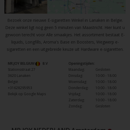
Bezoek onze nieuwe E-sigaretten Winkel in Lanaken in Belgie.
Deze winkel ligt nog geen 5 minuten van Maastricht. Hier kunt u
gewoon terecht voor Alle smaakjes. Het assortiment bestaat E-
liquids, Longfills, Aroma's Base en Boosters, Wegwerp e-
sigaretten en een uitgebreide keuze uit Hardware e-sigaretten.
MR.JOY BELGIUM
B.V
Openingstijden:
Stationsstraat 27
Maandag:
Gesloten
3620 Lanaken
Dinsdag:
10:00 - 18:00
België
Woensdag:
10:00 - 18:00
+31628295953
Donderdag:
10:00 - 18:00
Bekijk op Google Maps
Vrijdag:
10:00 - 18:00
Zaterdag:
10:00 - 18:00
Zondag:
Gesloten