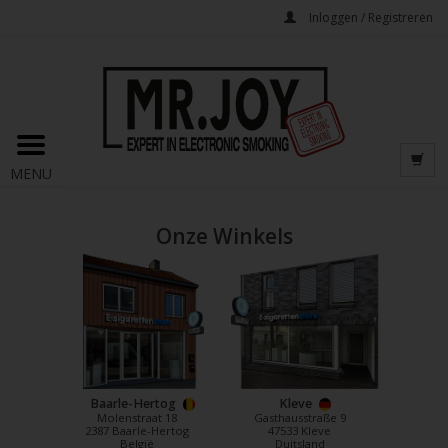
Inloggen / Registreren
MENU
Onze Winkels
Baarle-Hertog
Kleve
Molenstraat 18
Gasthausstraße 9
2387 Baarle-Hertog
47533 Kleve
België
Duitsland