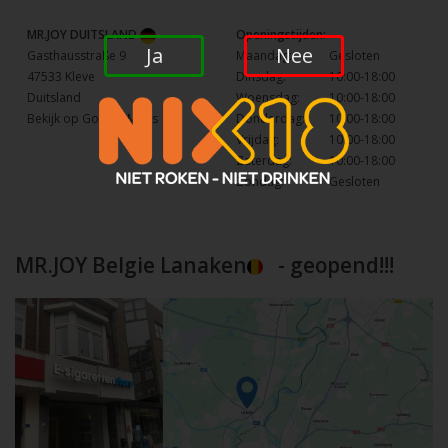
MR.JOY DUITSLAND
Openingstijden:
Ja
Nee
Gasthausstraße 9
Maandag:
Gesloten
47533 Kleve
Dinsdag:
10:00-18:00
Duitsland
Woensdag:
10:00-18:00
Bekijk op Google Maps
Donderdag:
10:00-18:00
Vrijdag:
10:00-18:00
Zaterdag:
10:00-18:00
Zondag:
Gesloten
MR.JOY Belgie Lanaken
- geopend!!!