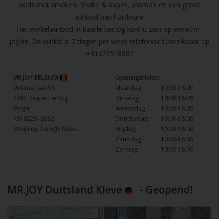
pods met smaken, Shake & Vapes, aroma’s en een groot
aanbod aan hardware.
Het winkelaanbod in baarle hertog kunt u zien op
www.mr-
joy.be
. De winkel is 7 dagen per week telefonisch bereikbaar op
+31622518882
MR.JOY BELGIUM
Openingstijden:
Molenstraat 18
Maandag:
10:00-18:00
2387 Baarle-Hertog
Dinsdag:
10:00-18:00
België
Woensdag:
10:00-18:00
+31622518882
Donderdag:
10:00-18:00
Bekijk op Google Maps
Vrijdag:
10:00-18:00
Zaterdag:
10:00-18:00
Zondag:
10:00-18:00
MR.JOY Duitsland Kleve
- Geopend!