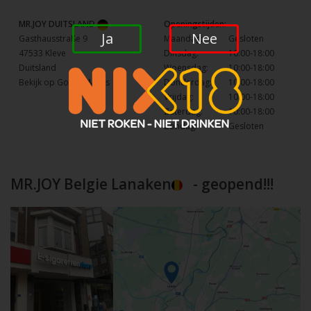
MR.JOY DUITSLAND
Openingstijden:
Ja
Nee
Gasthausstraße 9
Maandag:
Gesloten
47533 Kleve
Dinsdag:
10:00-18:00
Duitsland
Woensdag:
10:00-18:00
Bekijk op Google Maps
Donderdag:
10:00-18:00
Vrijdag:
10:00-18:00
Zaterdag:
10:00-18:00
Zondag:
Gesloten
MR.JOY Belgie Lanaken
- geopend!!!