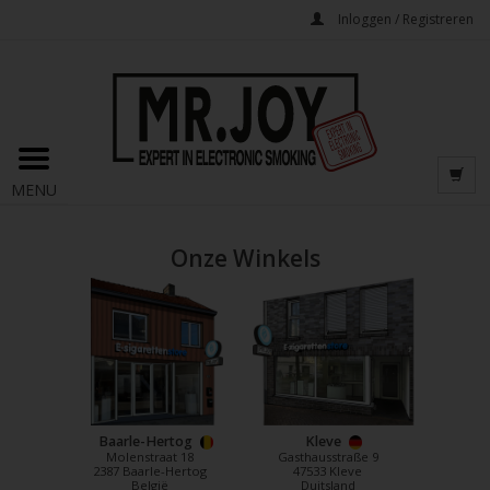
Inloggen / Registreren
MENU
Onze Winkels
Baarle-Hertog
Kleve
Molenstraat 18
Gasthausstraße 9
2387 Baarle-Hertog
47533 Kleve
België
Duitsland