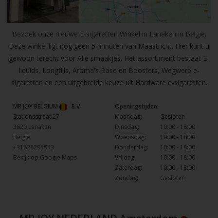
Bezoek onze nieuwe E-sigaretten Winkel in Lanaken in Belgie.
Deze winkel ligt nog geen 5 minuten van Maastricht. Hier kunt u
gewoon terecht voor Alle smaakjes. Het assortiment bestaat E-
liquids, Longfills, Aroma's Base en Boosters, Wegwerp e-
sigaretten en een uitgebreide keuze uit Hardware e-sigaretten.
MR.JOY BELGIUM
B.V
Openingstijden:
Stationsstraat 27
Maandag:
Gesloten
3620 Lanaken
Dinsdag:
10:00 - 18:00
België
Woensdag:
10:00 - 18:00
+31628295953
Donderdag:
10:00 - 18:00
Bekijk op Google Maps
Vrijdag:
10:00 - 18:00
Zaterdag:
10:00 - 18:00
Zondag:
Gesloten