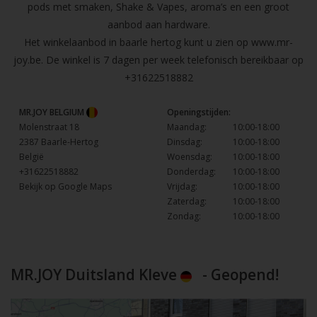
pods met smaken, Shake & Vapes, aroma’s en een groot
aanbod aan hardware.
Het winkelaanbod in baarle hertog kunt u zien op
www.mr-
joy.be
. De winkel is 7 dagen per week telefonisch bereikbaar op
+31622518882
MR.JOY BELGIUM
Openingstijden:
Molenstraat 18
Maandag:
10:00-18:00
2387 Baarle-Hertog
Dinsdag:
10:00-18:00
België
Woensdag:
10:00-18:00
+31622518882
Donderdag:
10:00-18:00
Bekijk op Google Maps
Vrijdag:
10:00-18:00
Zaterdag:
10:00-18:00
Zondag:
10:00-18:00
MR.JOY Duitsland Kleve
- Geopend!