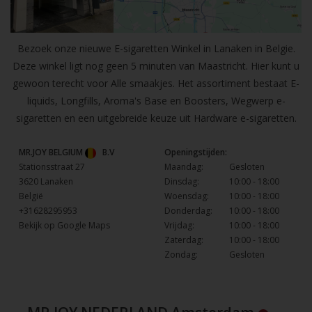
Bezoek onze nieuwe E-sigaretten Winkel in Lanaken in Belgie.
Deze winkel ligt nog geen 5 minuten van Maastricht. Hier kunt u
gewoon terecht voor Alle smaakjes. Het assortiment bestaat E-
liquids, Longfills, Aroma's Base en Boosters, Wegwerp e-
sigaretten en een uitgebreide keuze uit Hardware e-sigaretten.
MR.JOY BELGIUM
B.V
Openingstijden:
Stationsstraat 27
Maandag:
Gesloten
3620 Lanaken
Dinsdag:
10:00 - 18:00
België
Woensdag:
10:00 - 18:00
+31628295953
Donderdag:
10:00 - 18:00
Bekijk op Google Maps
Vrijdag:
10:00 - 18:00
Zaterdag:
10:00 - 18:00
Zondag:
Gesloten