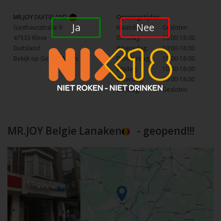
MR.JOY DUITSLAND
Openingstijden:
Ja
Nee
Gasthausstraße 9
Maandag:
Gesloten
47533 Kleve
Dinsdag:
10:00-18:00
Duitsland
Woensdag:
10:00-18:00
Bekijk op Google Maps
Donderdag:
10:00-18:00
Vrijdag:
10:00-18:00
Zaterdag:
10:00-18:00
Zondag:
Gesloten
MR.JOY Belgie Lanaken
- geopend!!!