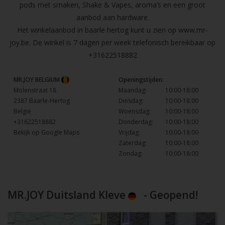
pods met smaken, Shake & Vapes, aroma’s en een groot
aanbod aan hardware.
Het winkelaanbod in baarle hertog kunt u zien op
www.mr-
joy.be
. De winkel is 7 dagen per week telefonisch bereikbaar op
+31622518882
MR.JOY BELGIUM
Openingstijden:
Molenstraat 18
Maandag:
10:00-18:00
2387 Baarle-Hertog
Dinsdag:
10:00-18:00
België
Woensdag:
10:00-18:00
+31622518882
Donderdag:
10:00-18:00
Bekijk op Google Maps
Vrijdag:
10:00-18:00
Zaterdag:
10:00-18:00
Zondag:
10:00-18:00
MR.JOY Duitsland Kleve
- Geopend!