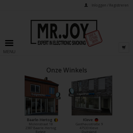
Inloggen / Registreren
MENU
Onze Winkels
Baarle-Hertog
Kleve
Molenstraat 18
Gasthausstraße 9
2387 Baarle-Hertog
47533 Kleve
België
Duitsland