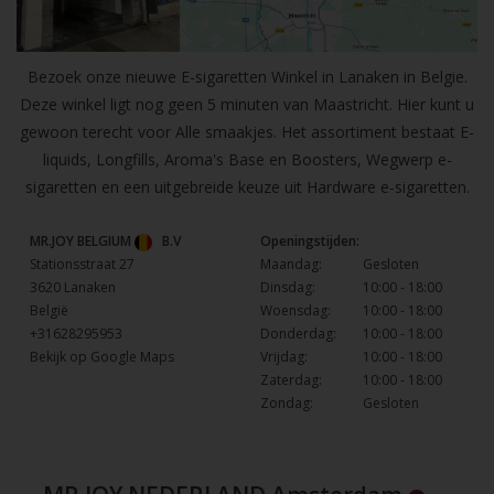
Bezoek onze nieuwe E-sigaretten Winkel in Lanaken in Belgie.
Deze winkel ligt nog geen 5 minuten van Maastricht. Hier kunt u
gewoon terecht voor Alle smaakjes. Het assortiment bestaat E-
liquids, Longfills, Aroma's Base en Boosters, Wegwerp e-
sigaretten en een uitgebreide keuze uit Hardware e-sigaretten.
MR.JOY BELGIUM
B.V
Openingstijden:
Stationsstraat 27
Maandag:
Gesloten
3620 Lanaken
Dinsdag:
10:00 - 18:00
België
Woensdag:
10:00 - 18:00
+31628295953
Donderdag:
10:00 - 18:00
Bekijk op Google Maps
Vrijdag:
10:00 - 18:00
Zaterdag:
10:00 - 18:00
Zondag:
Gesloten