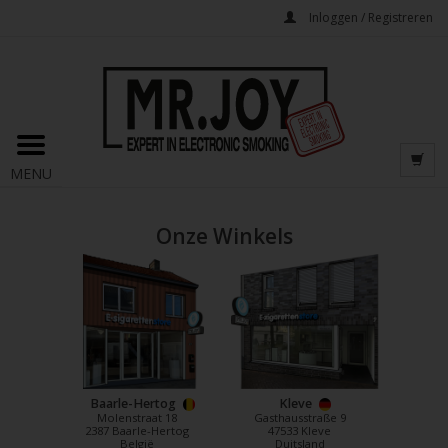
Inloggen / Registreren
MENU
Onze Winkels
Baarle-Hertog
Kleve
Molenstraat 18
Gasthausstraße 9
2387 Baarle-Hertog
47533 Kleve
België
Duitsland