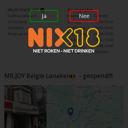
MR.JOY DUITSLAND
Openingstijden:
Ja
Nee
Gasthausstraße 9
Maandag:
Gesloten
47533 Kleve
Dinsdag:
10:00-18:00
Duitsland
Woensdag:
10:00-18:00
Bekijk op Google Maps
Donderdag:
10:00-18:00
Vrijdag:
10:00-18:00
Zaterdag:
10:00-18:00
Zondag:
Gesloten
MR.JOY Belgie Lanaken
- geopend!!!