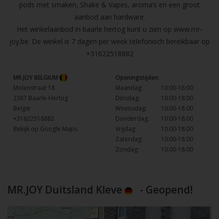
pods met smaken, Shake & Vapes, aroma’s en een groot
aanbod aan hardware.
Het winkelaanbod in baarle hertog kunt u zien op
www.mr-
joy.be
. De winkel is 7 dagen per week telefonisch bereikbaar op
+31622518882
MR.JOY BELGIUM
Openingstijden:
Molenstraat 18
Maandag:
10:00-18:00
2387 Baarle-Hertog
Dinsdag:
10:00-18:00
België
Woensdag:
10:00-18:00
+31622518882
Donderdag:
10:00-18:00
Bekijk op Google Maps
Vrijdag:
10:00-18:00
Zaterdag:
10:00-18:00
Zondag:
10:00-18:00
MR.JOY Duitsland Kleve
- Geopend!