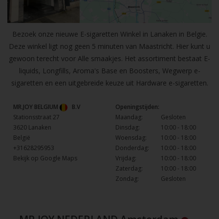
Bezoek onze nieuwe E-sigaretten Winkel in Lanaken in Belgie.
Deze winkel ligt nog geen 5 minuten van Maastricht. Hier kunt u
gewoon terecht voor Alle smaakjes. Het assortiment bestaat E-
liquids, Longfills, Aroma's Base en Boosters, Wegwerp e-
sigaretten en een uitgebreide keuze uit Hardware e-sigaretten.
MR.JOY BELGIUM
B.V
Openingstijden:
Stationsstraat 27
Maandag:
Gesloten
3620 Lanaken
Dinsdag:
10:00 - 18:00
België
Woensdag:
10:00 - 18:00
+31628295953
Donderdag:
10:00 - 18:00
Bekijk op Google Maps
Vrijdag:
10:00 - 18:00
Zaterdag:
10:00 - 18:00
Zondag:
Gesloten