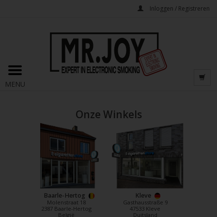
Inloggen / Registreren
MENU
Onze Winkels
Baarle-Hertog
Kleve
Molenstraat 18
Gasthausstraße 9
2387 Baarle-Hertog
47533 Kleve
België
Duitsland