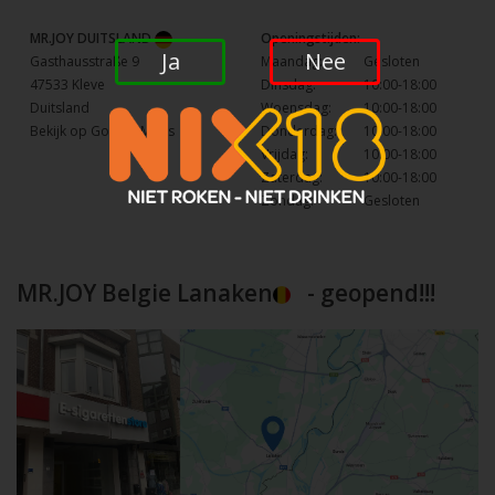
MR.JOY DUITSLAND
Openingstijden:
Ja
Nee
Gasthausstraße 9
Maandag:
Gesloten
47533 Kleve
Dinsdag:
10:00-18:00
Duitsland
Woensdag:
10:00-18:00
Bekijk op Google Maps
Donderdag:
10:00-18:00
Vrijdag:
10:00-18:00
Zaterdag:
10:00-18:00
Zondag:
Gesloten
MR.JOY Belgie Lanaken
- geopend!!!