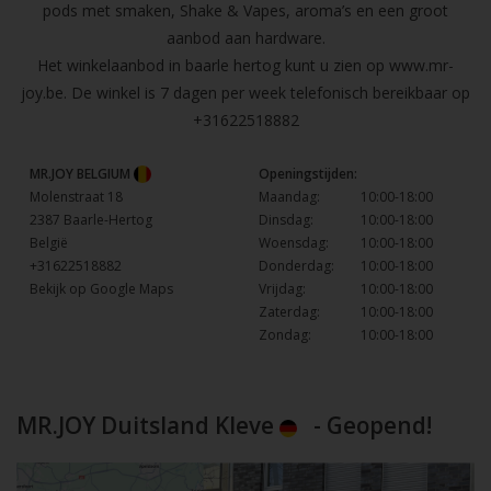
pods met smaken, Shake & Vapes, aroma’s en een groot
aanbod aan hardware.
Het winkelaanbod in baarle hertog kunt u zien op
www.mr-
joy.be
. De winkel is 7 dagen per week telefonisch bereikbaar op
+31622518882
MR.JOY BELGIUM
Openingstijden:
Molenstraat 18
Maandag:
10:00-18:00
2387 Baarle-Hertog
Dinsdag:
10:00-18:00
België
Woensdag:
10:00-18:00
+31622518882
Donderdag:
10:00-18:00
Bekijk op Google Maps
Vrijdag:
10:00-18:00
Zaterdag:
10:00-18:00
Zondag:
10:00-18:00
MR.JOY Duitsland Kleve
- Geopend!