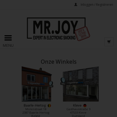
Inloggen / Registreren
MENU
Onze Winkels
Baarle-Hertog
Kleve
Molenstraat 18
Gasthausstraße 9
2387 Baarle-Hertog
47533 Kleve
België
Duitsland