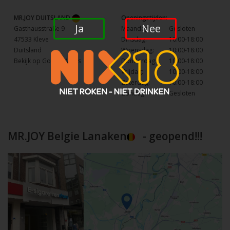
MR.JOY DUITSLAND
Openingstijden:
Ja
Nee
Gasthausstraße 9
Maandag:
Gesloten
47533 Kleve
Dinsdag:
10:00-18:00
Duitsland
Woensdag:
10:00-18:00
Bekijk op Google Maps
Donderdag:
10:00-18:00
Vrijdag:
10:00-18:00
Zaterdag:
10:00-18:00
Zondag:
Gesloten
MR.JOY Belgie Lanaken
- geopend!!!