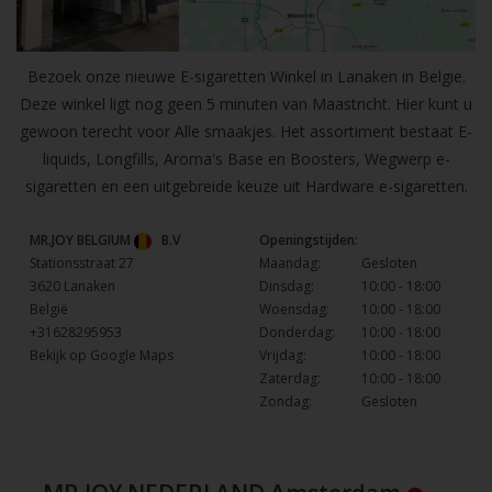
Bezoek onze nieuwe E-sigaretten Winkel in Lanaken in Belgie.
Deze winkel ligt nog geen 5 minuten van Maastricht. Hier kunt u
gewoon terecht voor Alle smaakjes. Het assortiment bestaat E-
liquids, Longfills, Aroma's Base en Boosters, Wegwerp e-
sigaretten en een uitgebreide keuze uit Hardware e-sigaretten.
MR.JOY BELGIUM
B.V
Openingstijden:
Stationsstraat 27
Maandag:
Gesloten
3620 Lanaken
Dinsdag:
10:00 - 18:00
België
Woensdag:
10:00 - 18:00
+31628295953
Donderdag:
10:00 - 18:00
Bekijk op Google Maps
Vrijdag:
10:00 - 18:00
Zaterdag:
10:00 - 18:00
Zondag:
Gesloten