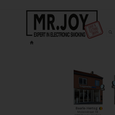
Baarle-Hertog
Molenstraat 18