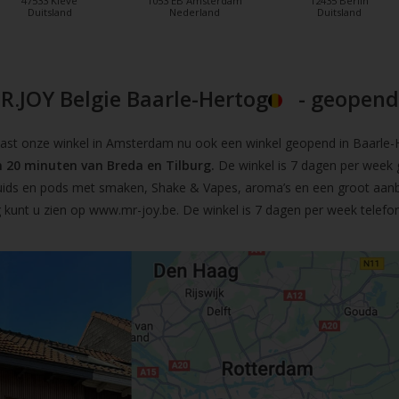
47533 Kleve
1053 EB Amsterdam
12435 Berlin
Duitsland
Nederland
Duitsland
R.JOY Belgie Baarle-Hertog
- geopend!
t onze winkel in Amsterdam nu ook een winkel geopend in Baarle-He
 20 minuten van Breda en Tilburg.
De winkel is 7 dagen per week 
iquids en pods met smaken, Shake & Vapes, aroma’s en een groot aan
 kunt u zien op
www.mr-joy.be
. De winkel is 7 dagen per week telefo