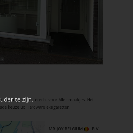
der te zijn.
er kunt u gewoon terecht voor Alle smaakjes. Het
ide keuze uit Hardware e-sigaretten.
MR.JOY BELGIUM
B.V