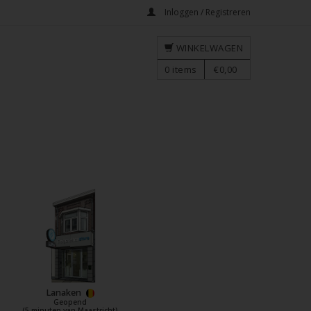
Inloggen / Registreren
WINKELWAGEN
0
items
€0,00
Lanaken
Geopend
(5 minuten van Maastricht)