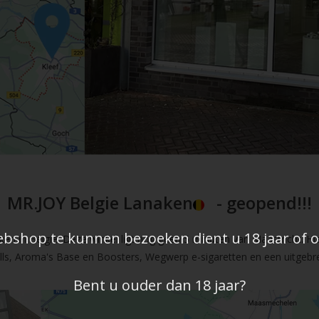
MR.JOY Belgie Lanaken
- geopend!!!
shop te kunnen bezoeken dient u 18 jaar of ou
en in Belgie. Deze winkel ligt nog geen 5 minuten van Maastricht. Hi
fills, Aroma's Base en Boosters, Wegwerp e-sigaretten en een uitgebre
Bent u ouder dan 18 jaar?