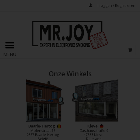
Inloggen / Registreren
MENU
Onze Winkels
Baarle-Hertog
Kleve
Molenstraat 18
Gasthausstraße 9
2387 Baarle-Hertog
47533 Kleve
België
Duitsland