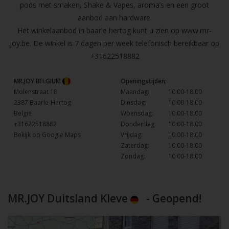
pods met smaken, Shake & Vapes, aroma’s en een groot
aanbod aan hardware.
Het winkelaanbod in baarle hertog kunt u zien op
www.mr-
joy.be
. De winkel is 7 dagen per week telefonisch bereikbaar op
+31622518882
MR.JOY BELGIUM
Openingstijden:
Molenstraat 18
Maandag:
10:00-18:00
2387 Baarle-Hertog
Dinsdag:
10:00-18:00
België
Woensdag:
10:00-18:00
+31622518882
Donderdag:
10:00-18:00
Bekijk op Google Maps
Vrijdag:
10:00-18:00
Zaterdag:
10:00-18:00
Zondag:
10:00-18:00
MR.JOY Duitsland Kleve
- Geopend!