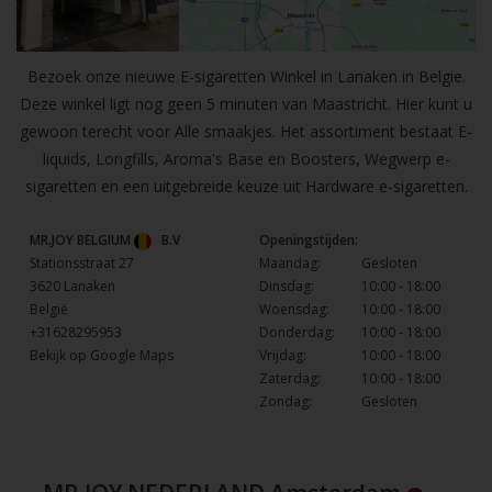
Bezoek onze nieuwe E-sigaretten Winkel in Lanaken in Belgie.
Deze winkel ligt nog geen 5 minuten van Maastricht. Hier kunt u
gewoon terecht voor Alle smaakjes. Het assortiment bestaat E-
liquids, Longfills, Aroma's Base en Boosters, Wegwerp e-
sigaretten en een uitgebreide keuze uit Hardware e-sigaretten.
MR.JOY BELGIUM
B.V
Openingstijden:
Stationsstraat 27
Maandag:
Gesloten
3620 Lanaken
Dinsdag:
10:00 - 18:00
België
Woensdag:
10:00 - 18:00
+31628295953
Donderdag:
10:00 - 18:00
Bekijk op Google Maps
Vrijdag:
10:00 - 18:00
Zaterdag:
10:00 - 18:00
Zondag:
Gesloten