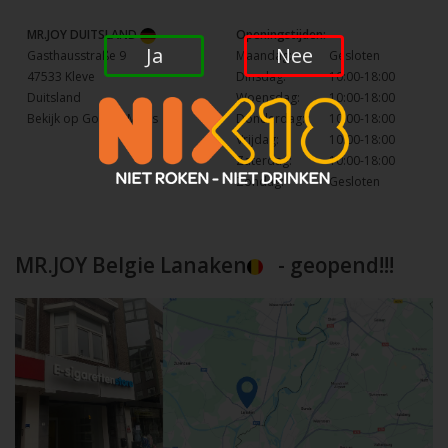
MR.JOY DUITSLAND
Openingstijden:
Ja
Nee
Gasthausstraße 9
Maandag:
Gesloten
47533 Kleve
Dinsdag:
10:00-18:00
Duitsland
Woensdag:
10:00-18:00
Bekijk op Google Maps
Donderdag:
10:00-18:00
Vrijdag:
10:00-18:00
Zaterdag:
10:00-18:00
Zondag:
Gesloten
MR.JOY Belgie Lanaken
- geopend!!!