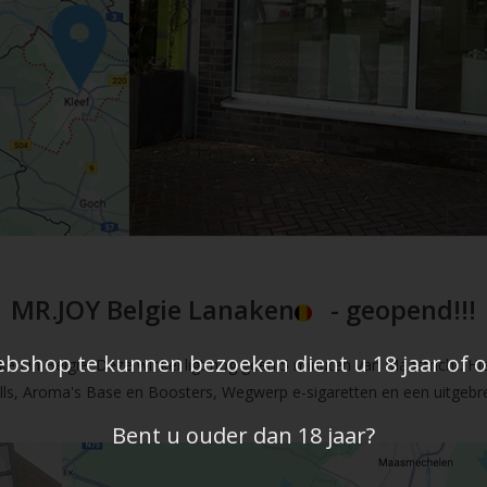
MR.JOY Belgie Lanaken
- geopend!!!
shop te kunnen bezoeken dient u 18 jaar of ou
en in Belgie. Deze winkel ligt nog geen 5 minuten van Maastricht. Hi
fills, Aroma's Base en Boosters, Wegwerp e-sigaretten en een uitgebre
Bent u ouder dan 18 jaar?