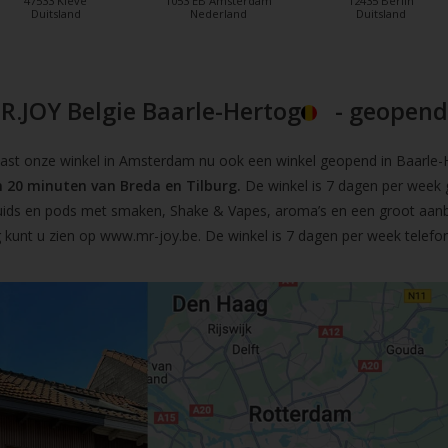
47533 Kleve
1053 EB Amsterdam
12435 Berlin
Duitsland
Nederland
Duitsland
R.JOY Belgie Baarle-Hertog
- geopend!
t onze winkel in Amsterdam nu ook een winkel geopend in Baarle-He
 20 minuten van Breda en Tilburg.
De winkel is 7 dagen per week 
iquids en pods met smaken, Shake & Vapes, aroma’s en een groot aan
 kunt u zien op
www.mr-joy.be
. De winkel is 7 dagen per week telefo