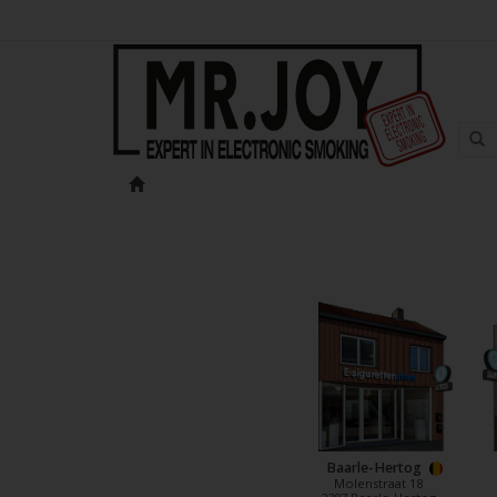
Baarle-Hertog
Molenstraat 18