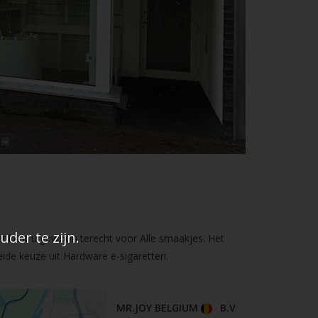
der te zijn.
er kunt u gewoon terecht voor Alle smaakjes. Het
ide keuze uit Hardware e-sigaretten.
MR.JOY BELGIUM
B.V