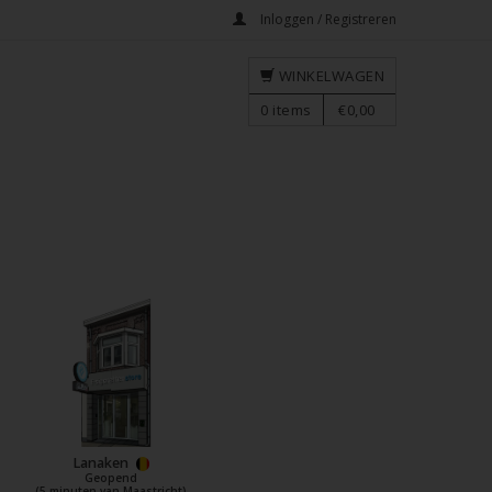
Inloggen / Registreren
WINKELWAGEN
0
items
€0,00
Lanaken
Geopend
(5 minuten van Maastricht)